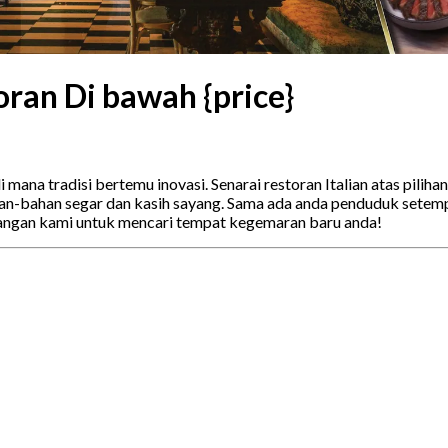
oran Di bawah {price}
i mana tradisi bertemu inovasi. Senarai restoran Italian atas pili
an-bahan segar dan kasih sayang. Sama ada anda penduduk setempa
angan kami untuk mencari tempat kegemaran baru anda!