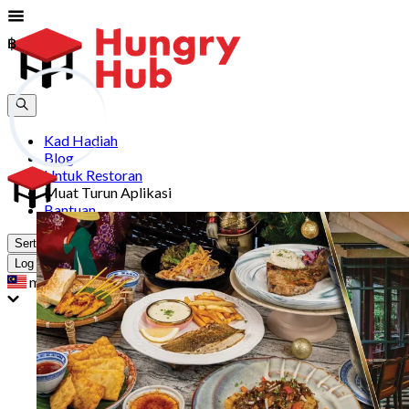
฿
฿
Kad Hadiah
Blog
Untuk Restoran
Muat Turun Aplikasi
Bantuan
Sertai
Log Masuk
my