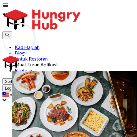
฿
฿
Kad Hadiah
Blog
Untuk Restoran
Muat Turun Aplikasi
Bantuan
Sertai
Log Masuk
my