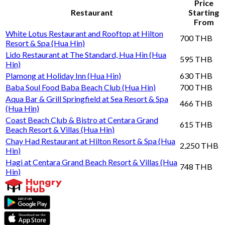
Price
Restaurant
Starting
From
White Lotus Restaurant and Rooftop at Hilton
700 THB
Resort & Spa (Hua Hin)
Lido Restaurant at The Standard, Hua Hin (Hua
595 THB
Hin)
Plamong at Holiday Inn (Hua Hin)
630 THB
Baba Soul Food Baba Beach Club (Hua Hin)
700 THB
Aqua Bar & Grill Springfield at Sea Resort & Spa
466 THB
(Hua Hin)
Coast Beach Club & Bistro at Centara Grand
615 THB
Beach Resort & Villas (Hua Hin)
Chay Had Restaurant at Hilton Resort & Spa (Hua
2,250 THB
Hin)
Hagi at Centara Grand Beach Resort & Villas (Hua
748 THB
Hin)