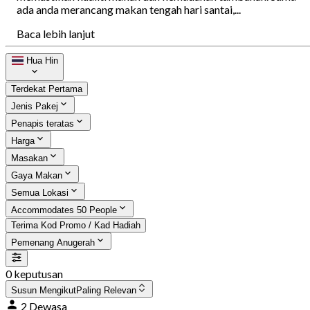
ada anda merancang makan tengah hari santai,...
Baca lebih lanjut
Hua Hin
Terdekat Pertama
Jenis Pakej
Penapis teratas
Harga
Masakan
Gaya Makan
Semua Lokasi
Accommodates 50 People
Terima Kod Promo / Kad Hadiah
Pemenang Anugerah
0 keputusan
Susun Mengikut
Paling Relevan
2 Dewasa