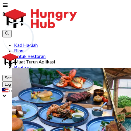
฿
฿
Kad Hadiah
Blog
Untuk Restoran
Muat Turun Aplikasi
Bantuan
Sertai
Log Masuk
my