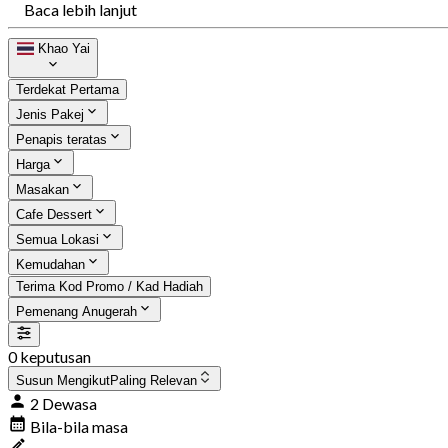
Baca lebih lanjut
Khao Yai
Terdekat Pertama
Jenis Pakej
Penapis teratas
Harga
Masakan
Cafe Dessert
Semua Lokasi
Kemudahan
Terima Kod Promo / Kad Hadiah
Pemenang Anugerah
0 keputusan
Susun Mengikut
Paling Relevan
2 Dewasa
Bila-bila masa