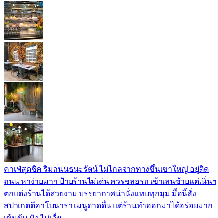
คาเฟ่สุดชิค ริมถนนธนะรัตน์ ไม่ไกลจากทางขึ้นเขาใหญ่ อยู่ติด
ถนน หาง่ายมาก ป้ายร้านไม่เด่น ควรชลอรถ เข้าเลนซ้ายแต่เนิ่นๆ
ตกแต่งร้านได้สวยงาม บรรยากาศน่านั่งแทบทุกมุม มื้อนี้สั่ง
สปาเกตตีคาโบนารา เมนูดาดดื่น แต่ร้านทำออกมาได้อร่อยมาก
เข้มข้น นัว ไม่เลี่ย ...