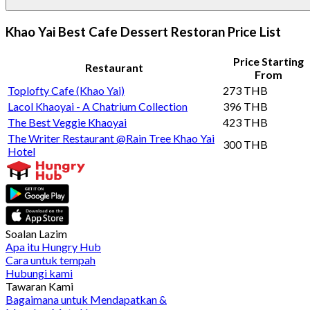
Khao Yai Best Cafe Dessert Restoran Price List
Price Starting
Restaurant
From
Toplofty Cafe (Khao Yai)
273 THB
Lacol Khaoyai - A Chatrium Collection
396 THB
The Best Veggie Khaoyai
423 THB
The Writer Restaurant @Rain Tree Khao Yai
300 THB
Hotel
Soalan Lazim
Apa itu Hungry Hub
Cara untuk tempah
Hubungi kami
Tawaran Kami
Bagaimana untuk Mendapatkan &