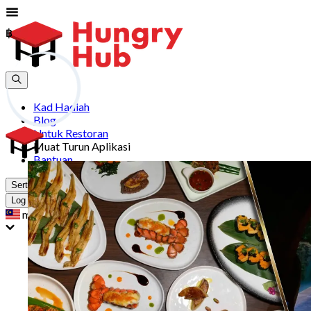
฿
฿
Kad Hadiah
Blog
Untuk Restoran
Muat Turun Aplikasi
Bantuan
Sertai
Log Masuk
my