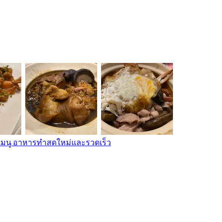
เมนู อาหารทำสดใหม่และรวดเร็ว