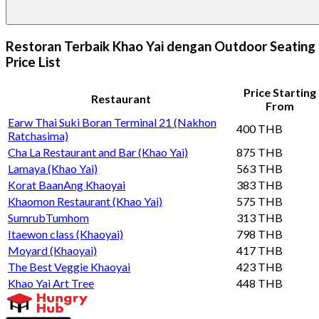
Restoran Terbaik Khao Yai dengan Outdoor Seating
Price List
Price Starting
Restaurant
From
Earw Thai Suki Boran Terminal 21 (Nakhon
400 THB
Ratchasima)
Cha La Restaurant and Bar (Khao Yai)
875 THB
Lamaya (Khao Yai)
563 THB
Korat BaanAng Khaoyai
383 THB
Khaomon Restaurant (Khao Yai)
575 THB
SumrubTumhom
313 THB
Itaewon class (Khaoyai)
798 THB
Moyard (Khaoyai)
417 THB
The Best Veggie Khaoyai
423 THB
Khao Yai Art Tree
448 THB