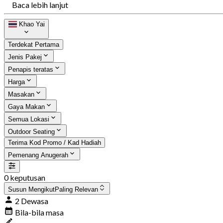
Baca lebih lanjut
Khao Yai
Terdekat Pertama
Jenis Pakej
Penapis teratas
Harga
Masakan
Gaya Makan
Semua Lokasi
Outdoor Seating
Terima Kod Promo / Kad Hadiah
Pemenang Anugerah
0 keputusan
Susun Mengikut
Paling Relevan
2 Dewasa
Bila-bila masa