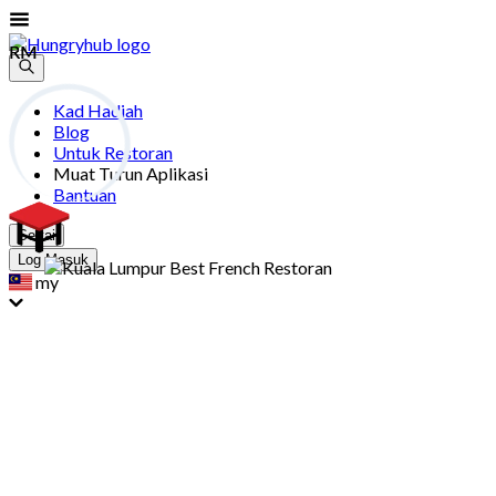
RM
RM
Kad Hadiah
Blog
Untuk Restoran
Muat Turun Aplikasi
Bantuan
Sertai
Log Masuk
my