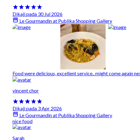
Dikaji pada 30 Jul 2026
Le Gourmandin at Publika Shopping Gallery
Food were delicious, excellent service.. might come again nex
vincent chor
Dikaji pada 3 Apr 2026
Le Gourmandin at Publika Shopping Gallery
nice food
Sarah