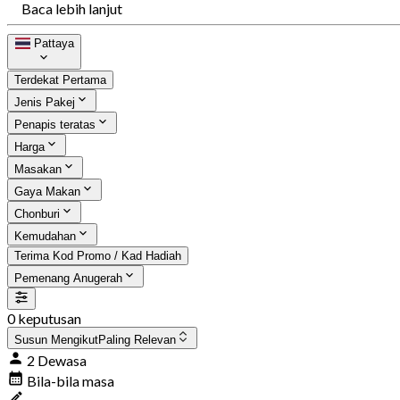
Baca lebih lanjut
Pattaya
Terdekat Pertama
Jenis Pakej
Penapis teratas
Harga
Masakan
Gaya Makan
Chonburi
Kemudahan
Terima Kod Promo / Kad Hadiah
Pemenang Anugerah
0 keputusan
Susun Mengikut
Paling Relevan
2 Dewasa
Bila-bila masa