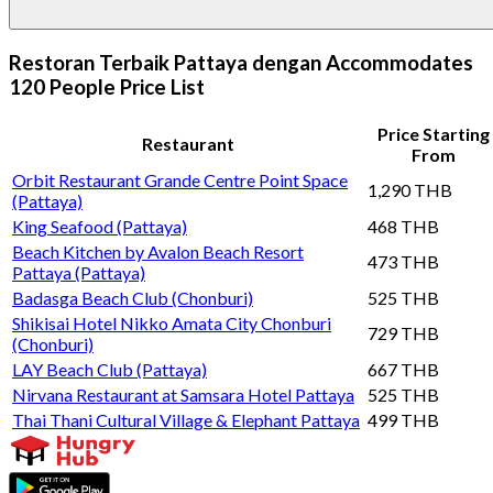
Restoran Terbaik Pattaya dengan Accommodates
120 People Price List
Price Starting
Restaurant
From
Orbit Restaurant Grande Centre Point Space
1,290 THB
(Pattaya)
King Seafood (Pattaya)
468 THB
Beach Kitchen by Avalon Beach Resort
473 THB
Pattaya (Pattaya)
Badasga Beach Club (Chonburi)
525 THB
Shikisai Hotel Nikko Amata City Chonburi
729 THB
(Chonburi)
LAY Beach Club (Pattaya)
667 THB
Nirvana Restaurant at Samsara Hotel Pattaya
525 THB
Thai Thani Cultural Village & Elephant Pattaya
499 THB