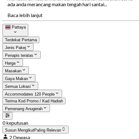
ada anda merancang makan tengah hari santai...
Baca lebih lanjut
Pattaya
Terdekat Pertama
Jenis Pakej
Penapis teratas
Harga
Masakan
Gaya Makan
Semua Lokasi
Accommodates 120 People
Terima Kod Promo / Kad Hadiah
Pemenang Anugerah
0 keputusan
Susun Mengikut
Paling Relevan
2 Dewasa