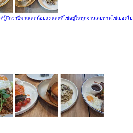
 แต่รู้สึกว่าปีมาณลดน้อยลง และทีไข่อยู่ในทุกจานเลยทานไข่เยอะไป