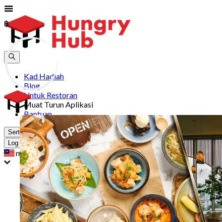
฿
฿
Kad Hadiah
Blog
Untuk Restoran
Muat Turun Aplikasi
Bantuan
Sertai
Log Masuk
my