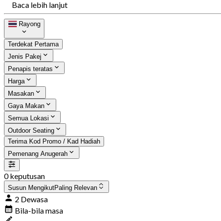
Baca lebih lanjut
Rayong
Terdekat Pertama
Jenis Pakej
Penapis teratas
Harga
Masakan
Gaya Makan
Semua Lokasi
Outdoor Seating
Terima Kod Promo / Kad Hadiah
Pemenang Anugerah
0 keputusan
Susun Mengikut
Paling Relevan
2 Dewasa
Bila-bila masa