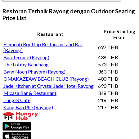
Restoran Terbaik Rayong dengan Outdoor Seating
Price List
Price Starting
Restaurant
From
Elementi Rooftop Restaurant and Bar
697 THB
(Rayong)
Bua Terrace (Rayong)
438 THB
The Lobby Banchang
573 THB
Bann Noen Phayom (Rayong)
363 THB
OMAKAZEAW BEACH CLUB (Rayong)
400 THB
Jade Kitchen at Crystal Jade Hotel Rayong
690 THB
Micasa Bar & Restaurant
348 THB
Tung-R Cafe
218 THB
Kang Ban Phe (Rayong)
217 THB