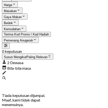
Harga
Masakan
Gaya Makan
Bedok
Kemudahan
Terima Kod Promo / Kad Hadiah
Pemenang Anugerah
0 keputusan
Susun Mengikut
Paling Relevan
2 Dewasa
Bila-bila masa
Tiada keputusan dijumpai.
Maaf, kami tidak dapat
menemuinya.