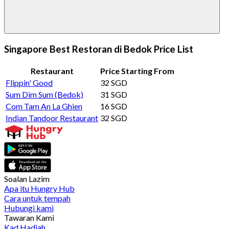
Singapore Best Restoran di Bedok Price List
Restaurant
Price Starting From
Flippin' Good
32 SGD
Sum Dim Sum (Bedok)
31 SGD
Com Tam An La Ghien
16 SGD
Indian Tandoor Restaurant
32 SGD
Soalan Lazim
Apa itu Hungry Hub
Cara untuk tempah
Hubungi kami
Tawaran Kami
Kad Hadiah