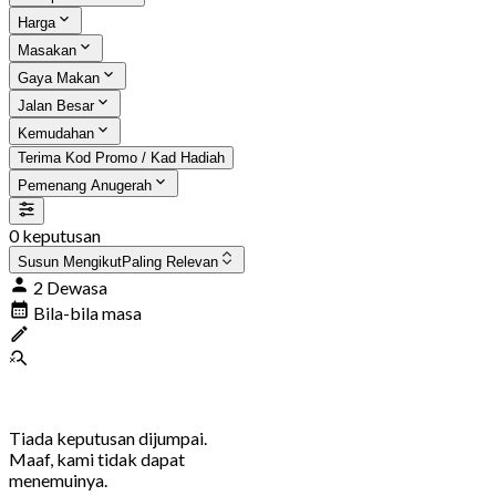
Harga
Masakan
Gaya Makan
Jalan Besar
Kemudahan
Terima Kod Promo / Kad Hadiah
Pemenang Anugerah
0 keputusan
Susun Mengikut
Paling Relevan
2 Dewasa
Bila-bila masa
Tiada keputusan dijumpai.
Maaf, kami tidak dapat
menemuinya.