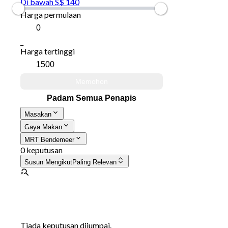
Di bawah S$ 140
Harga permulaan
_
Harga tertinggi
Memohon
Padam Semua Penapis
Masakan
Gaya Makan
MRT Bendemeer
0 keputusan
Susun Mengikut
Paling Relevan
Tiada keputusan dijumpai.