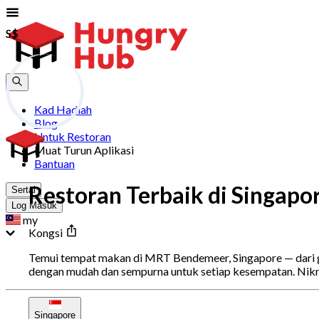
S$
S$
Kad Hadiah
Blog
Untuk Restoran
Muat Turun Aplikasi
Bantuan
Restoran Terbaik di Singap
Sertai
Log Masuk
my
Kongsi
Temui tempat makan di MRT Bendemeer, Singapore — dari gig
dengan mudah dan sempurna untuk setiap kesempatan. Nikm
Singapore