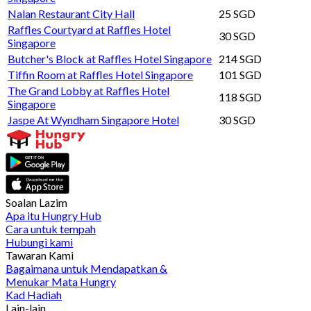
Nalan Restaurant City Hall
25 SGD
Raffles Courtyard at Raffles Hotel
30 SGD
Singapore
Butcher's Block at Raffles Hotel Singapore
214 SGD
Tiffin Room at Raffles Hotel Singapore
101 SGD
The Grand Lobby at Raffles Hotel
118 SGD
Singapore
Jaspe At Wyndham Singapore Hotel
30 SGD
Soalan Lazim
Apa itu Hungry Hub
Cara untuk tempah
Hubungi kami
Tawaran Kami
Bagaimana untuk Mendapatkan &
Menukar Mata Hungry
Kad Hadiah
Lain-lain