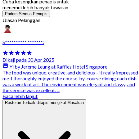
Cuba kosongkan penapis untuk
menemui lebih banyak tawaran.
Padam Semua Penapis
Ulasan Pelanggan
S********** *******:
Dikaji pada 30 Apr 2025
Yì by Jereme Leung at Raffles Hotel Singapore
The food was unique, creative, and delicious – it really impressed
me. I thoroughly enjoyed the course-by-course dining; each dish
was a work of art. The environment was elegant and classy, and
the service was excellent. ...
Baca lebih lanjut
Restoran Terbaik ditapis mengikut Masakan