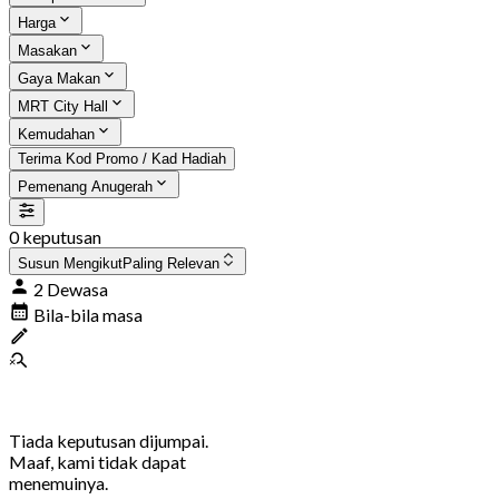
Harga
Masakan
Gaya Makan
MRT City Hall
Kemudahan
Terima Kod Promo / Kad Hadiah
Pemenang Anugerah
0 keputusan
Susun Mengikut
Paling Relevan
2 Dewasa
Bila-bila masa
Tiada keputusan dijumpai.
Maaf, kami tidak dapat
menemuinya.