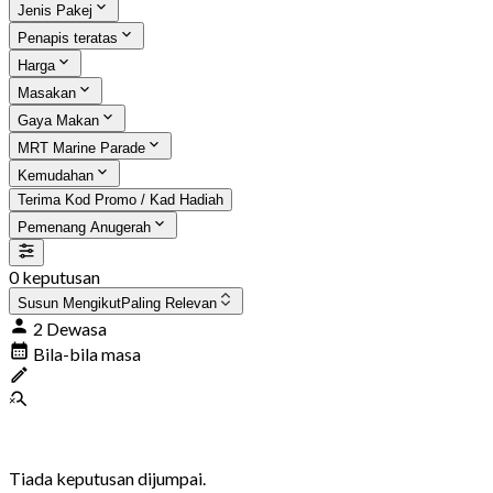
Jenis Pakej
Penapis teratas
Harga
Masakan
Gaya Makan
MRT Marine Parade
Kemudahan
Terima Kod Promo / Kad Hadiah
Pemenang Anugerah
0 keputusan
Susun Mengikut
Paling Relevan
2 Dewasa
Bila-bila masa
Tiada keputusan dijumpai.