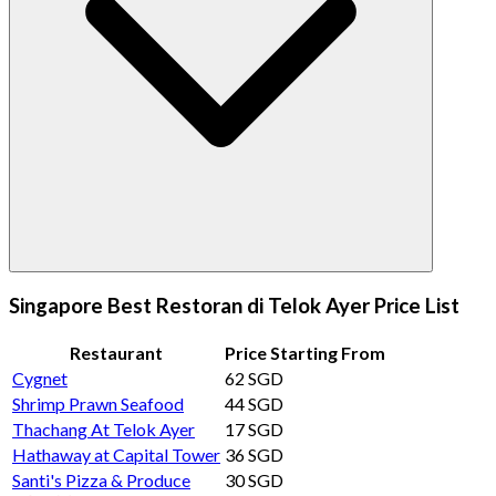
Singapore Best Restoran di Telok Ayer Price List
Restaurant
Price Starting From
Cygnet
62 SGD
Shrimp Prawn Seafood
44 SGD
Thachang At Telok Ayer
17 SGD
Hathaway at Capital Tower
36 SGD
Santi's Pizza & Produce
30 SGD