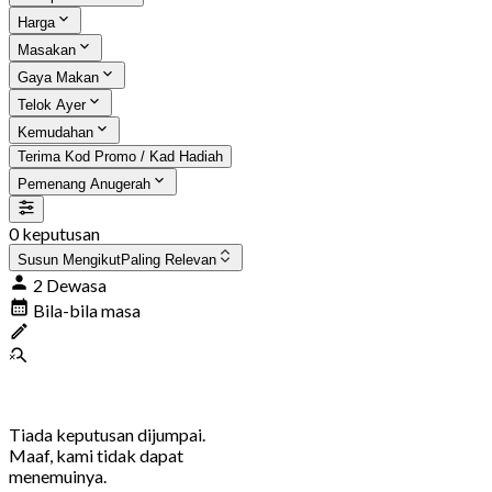
Harga
Masakan
Gaya Makan
Telok Ayer
Kemudahan
Terima Kod Promo / Kad Hadiah
Pemenang Anugerah
0 keputusan
Susun Mengikut
Paling Relevan
2 Dewasa
Bila-bila masa
Tiada keputusan dijumpai.
Maaf, kami tidak dapat
menemuinya.