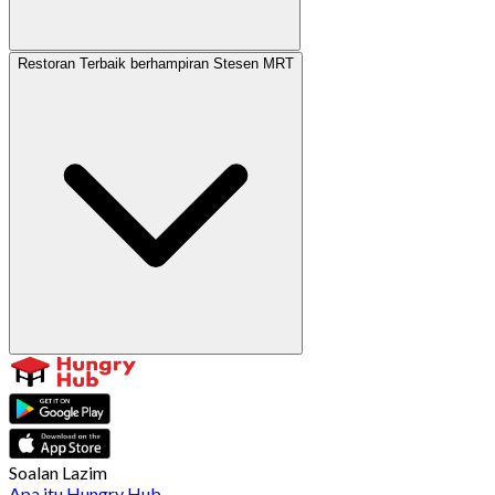
Restoran Terbaik berhampiran Stesen MRT
Soalan Lazim
Apa itu Hungry Hub