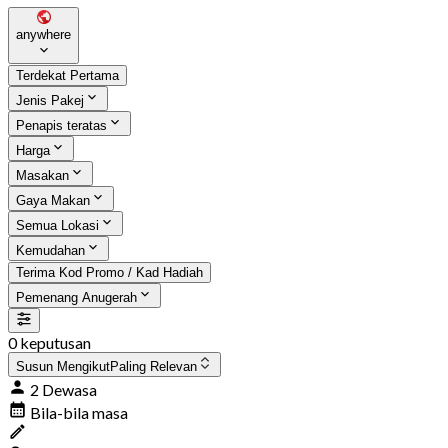
anywhere
Terdekat Pertama
Jenis Pakej
Penapis teratas
Harga
Masakan
Gaya Makan
Semua Lokasi
Kemudahan
Terima Kod Promo / Kad Hadiah
Pemenang Anugerah
0 keputusan
Susun Mengikut
Paling Relevan
2 Dewasa
Bila-bila masa