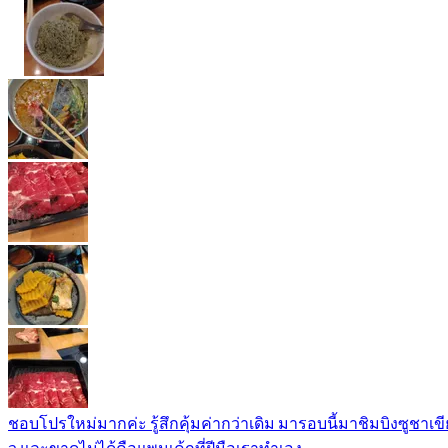
ชอบโปรใหม่มากค่ะ​ รู้สึกคุ้มค่ากว่าเดิม​ มารอบนี้มาชิมบิงซูชาเขีย
ว​ และขาดไม่ได้คือแพนเค้กที่ฝีมือเราทำเอง