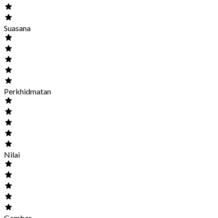
Suasana
Perkhidmatan
Nilai
Gambar