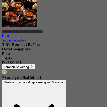
MRT City Hall
India
Santai Bersantap
Tiffin Room at Raffles
Hotel Singapore
Baru
4.4
Dari
S$ 101
Tempah Sekarang
99 orang melihat ini hari ini
Restoran Terbaik ditapis mengikut Masakan