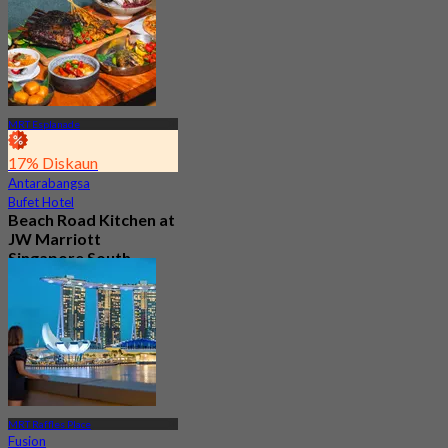
MRT Esplanade
17% Diskaun
Antarabangsa
Bufet Hotel
Beach Road Kitchen at
JW Marriott
Singapore South
Beach
5.0
247 ditempah
Dari
S$ 78
MRT Raffles Place
Fusion