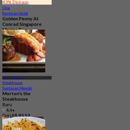
43% Diskaun
Cina
Restoran Hotel
Golden Peony At
Conrad Singapore
Marina Bay
4.6
189 ditempah
Dari
S$ 68
MRT Esplanade
Steakhouse
Santapan Mewah
Morton's the
Steakhouse
Baru
4.4
Dari
S$ 93.52