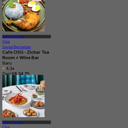
MRT Promenade
Cina
Santai Bersantap
Cafe OSG - Zichar Tea
Room + Wine Bar
Baru
4.3
Dari
S$ 24.75
MRT Esplanade
Cina