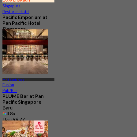
Singapura
Restoran Hotel
Pacific Emporium at
Pan Pacific Hotel
Singapore
Baru
4.2
Dari
S$ 32.35
MRT Esplanade
Fusion
Pub/Bar
PLUME Bar at Pan
Pacific Singapore
Baru
4.8
Dari
S$ 77