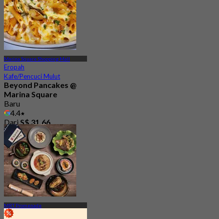
Marina Square Shopping Mall
Eropah
Kafe/Pencuci Mulut
Beyond Pancakes @
Marina Square
Baru
4.4
Dari
S$ 31.66
MRT Promenade