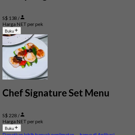
S$ 138 /
Harga NET per pek
Buku
Chef Signature Set Menu
S$ 228 /
Harga NET per pek
Buku
Dapatkan lebih banyak penjimatan — hanya di Aplikasi