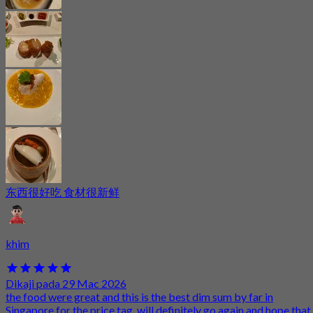
东西很好吃 食材很新鲜
khim
Dikaji pada 29 Mac 2026
the food were great and this is the best dim sum by far in
Singapore for the price tag. will definitely go again and hope that