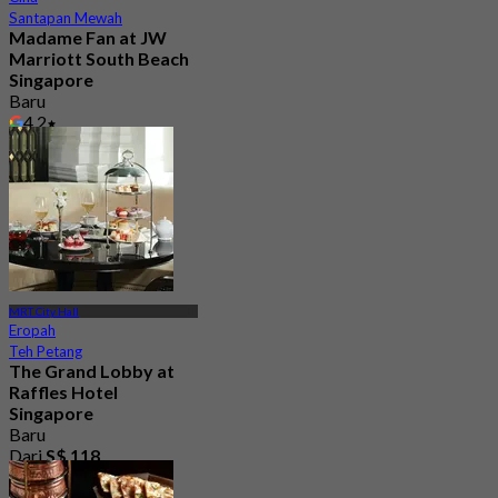
Santapan Mewah
Madame Fan at JW
Marriott South Beach
Singapore
Baru
4.2
Dari
S$ 94
MRT City Hall
Eropah
Teh Petang
The Grand Lobby at
Raffles Hotel
Singapore
Baru
Dari
S$ 118