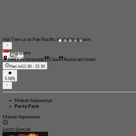
Hai Tien Lo at Pan Pacific Hotel Singapore
Singapore
0
MRT Promenade
Cina
Restoran Hotel
Hari ini
11:30 - 22:30
5.0
(8)
Makan Sepuasnya
Party Pack
Makan Sepuasnya
Lunch Special