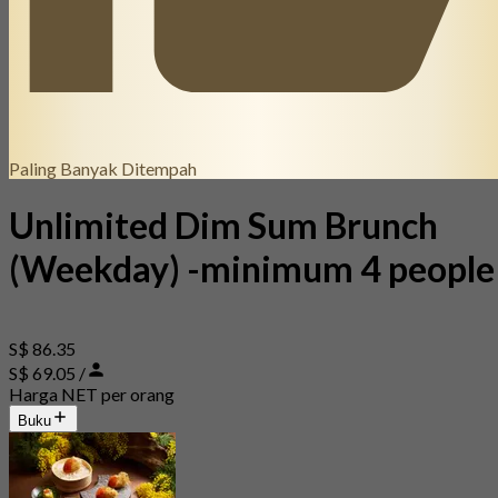
Paling Banyak Ditempah
Unlimited Dim Sum Brunch
(Weekday) -minimum 4 people
S$ 86.35
S$ 69.05 /
Harga NET per orang
Buku