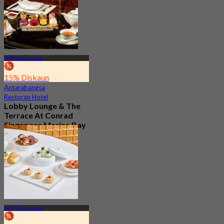
MRT Promenade
15% Diskaun
Antarabangsa
Restoran Hotel
Lobby Lounge & The
Terrace At Conrad
Singapore Marina Bay
Baru
4.7
Dari
S$ 56.05
MRT Promenade