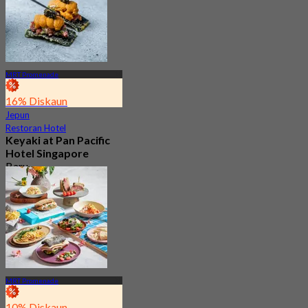
MRT Promenade
16% Diskaun
Jepun
Restoran Hotel
Keyaki at Pan Pacific
Hotel Singapore
Baru
4.2
Dari
S$ 70
MRT Promenade
10% Diskaun