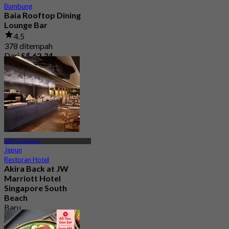
Bumbung
Baia Rooftop Dining
Lounge Bar
4.5
378 ditempah
Dari
S$ 62.34
MRT Esplanade
Jepun
Restoran Hotel
Akira Back at JW
Marriott Hotel
Singapore South
Beach
Baru
4.4
Dari
S$ 94