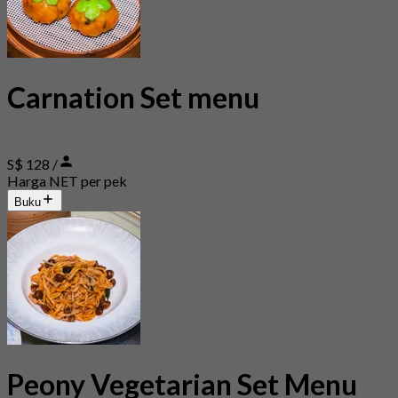
Carnation Set menu
S$ 128 /
Harga NET per pek
Buku
Peony Vegetarian Set Menu