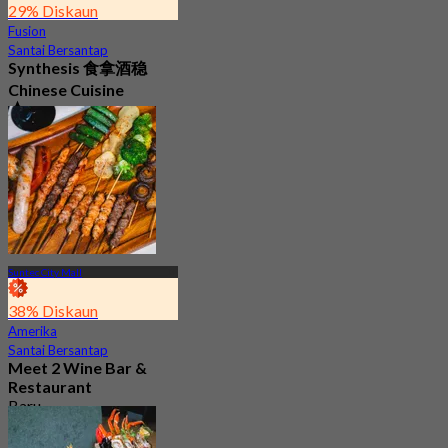
29% Diskaun
Fusion
Santai Bersantap
Synthesis 食拿酒稳
Chinese Cuisine
4.8
350 ditempah
Dari
S$ 45.56
Suntec City Mall
38% Diskaun
Amerika
Santai Bersantap
Meet 2 Wine Bar &
Restaurant
Baru
4.7
Dari
S$ 46.33