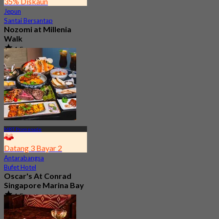
35% Diskaun
Jepun
Santai Bersantap
Nozomi at Millenia
Walk
4.5
3.1K ditempah
Dari
S$ 37.5
MRT Promenade
Datang 3 Bayar 2
Antarabangsa
Bufet Hotel
Oscar's At Conrad
Singapore Marina Bay
4.5
3.2K ditempah
Dari
S$ 54.35