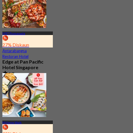
MRT Promenade
27% Diskaun
Antarabangsa
Restoran Hotel
Edge at Pan Pacific
Hotel Singapore
4.7
3K ditempah
Dari
S$ 73
Millenia Walk