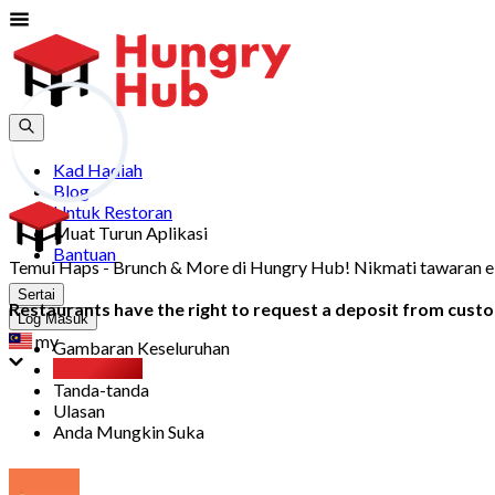
Kad Hadiah
Blog
Untuk Restoran
Muat Turun Aplikasi
Bantuan
Temui Haps - Brunch & More di Hungry Hub! Nikmati tawaran eksk
Sertai
Restaurants have the right to request a deposit from custom
Log Masuk
my
Gambaran Keseluruhan
Party Pack
Tanda-tanda
Ulasan
Anda Mungkin Suka