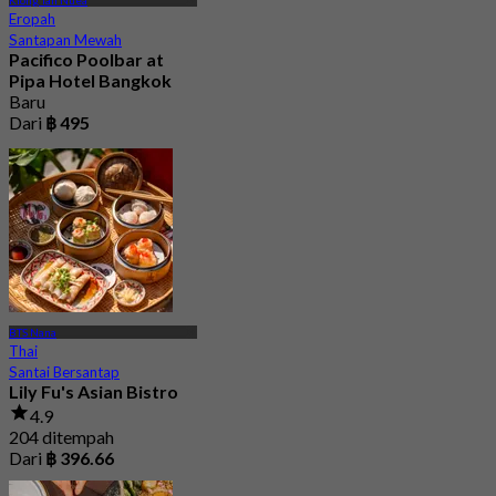
Eropah
Santapan Mewah
Pacifico Poolbar at
Pipa Hotel Bangkok
Baru
Dari
฿ 495
BTS Nana
Thai
Santai Bersantap
Lily Fu's Asian Bistro
4.9
204 ditempah
Dari
฿ 396.66