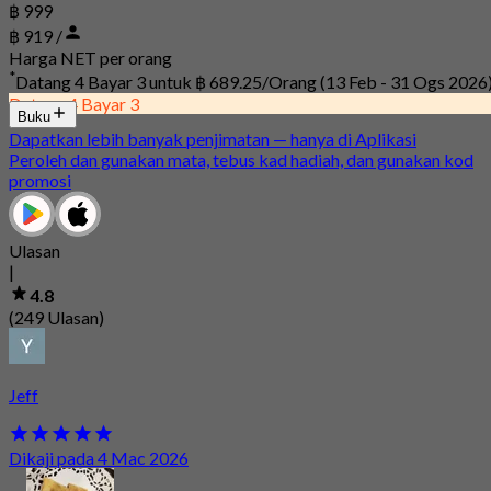
฿ 999
฿ 919 /
Harga NET per orang
*
Datang 4 Bayar 3 untuk
฿ 689.25/Orang
(13 Feb - 31 Ogs 2026
Datang 4 Bayar 3
Buku
Dapatkan lebih banyak penjimatan — hanya di Aplikasi
Peroleh dan gunakan mata, tebus kad hadiah, dan gunakan kod
promosi
Ulasan
|
4.8
(249 Ulasan)
Jeff
Dikaji pada 4 Mac 2026