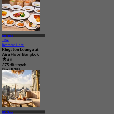
BTS Nana
Thai
Restoran Hotel
Kingston Lounge at
Aira Hotel Bangkok
4.8
375 ditempah
Dari
฿ 395
BTS Nana