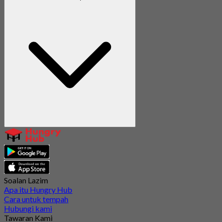
Soalan Lazim
Apa itu Hungry Hub
Cara untuk tempah
Hubungi kami
Tawaran Kami