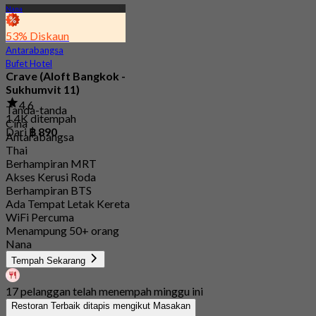
Nana
53% Diskaun
Antarabangsa
Bufet Hotel
Crave (Aloft Bangkok -
Sukhumvit 11)
4.6
Tanda-tanda
1.4K ditempah
Cina
Dari
฿ 890
Antarabangsa
Thai
Berhampiran MRT
Akses Kerusi Roda
Berhampiran BTS
Ada Tempat Letak Kereta
WiFi Percuma
Menampung 50+ orang
Nana
Tempah Sekarang
17 pelanggan telah menempah minggu ini
Restoran Terbaik ditapis mengikut Masakan