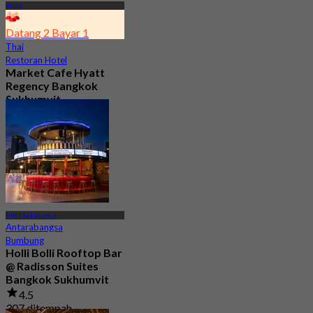
Nana
Datang 2 Bayar 1
Thai
Restoran Hotel
Market Cafe Hyatt
Regency Bangkok
Sukhumvit
4.8
11.9K ditempah
Dari
฿ 382.5
MRT Sukhumvit
Antarabangsa
Bumbung
Holli Bolli Rooftop Bar
@ Radisson Suites
Bangkok Sukhumvit
4.5
307 ditempah