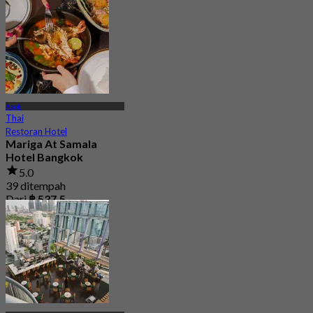
Asok
Thai
Restoran Hotel
Mariga At Samala
Hotel Bangkok
5.0
39 ditempah
Dari
฿ 537.5