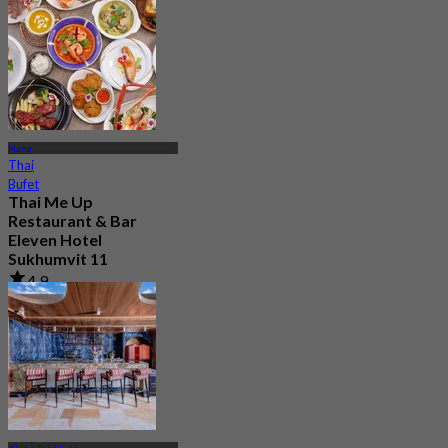
Nana
Thai
Bufet
Thai Me Up
Restaurant & Bar
Eleven Hotel
Sukhumvit 11
4.9
250 ditempah
Dari
฿ 596.66
Klong Tan Nuea