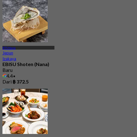
BTS Nana
Jepun
Izakaya
EBISU Shoten (Nana)
Baru
4.4
Dari
฿ 372.5