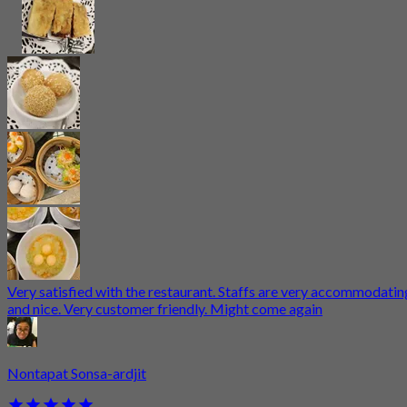
Very satisfied with the restaurant. Staffs are very accommodatin
and nice. Very customer friendly. Might come again
Nontapat Sonsa-ardjit