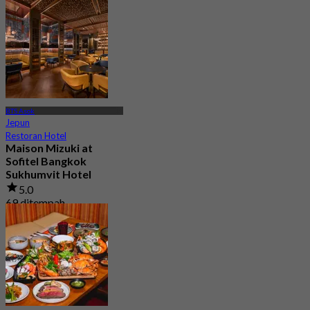
Dari
฿ 881
BTS Asok
Jepun
Restoran Hotel
Maison Mizuki at
Sofitel Bangkok
Sukhumvit Hotel
5.0
69 ditempah
Dari
฿ 1,500