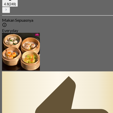
4.8
(249)
Makan Sepuasnya
Everyday