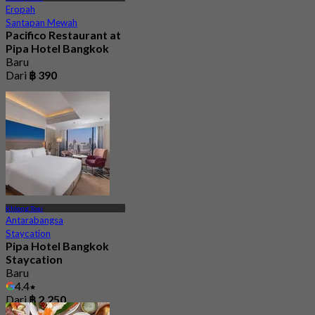
Eropah
Santapan Mewah
Pacifico Restaurant at
Pipa Hotel Bangkok
Baru
Dari
฿ 390
Khlong Toei
Antarabangsa
Staycation
Pipa Hotel Bangkok
Staycation
Baru
4.4
Dari
฿ 2,250