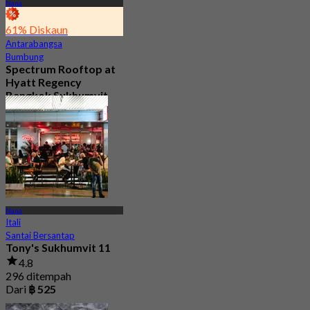
Nana
61% Diskaun
Antarabangsa
Bumbung
Spectrum Rooftop at
Hyatt Regency
Bangkok Sukhumvit
4.8
9.9K ditempah
Dari
฿ 499.5
Nana
Itali
Santai Bersantap
Tony's Sukhumvit 11
4.8
296 ditempah
Dari
฿ 525