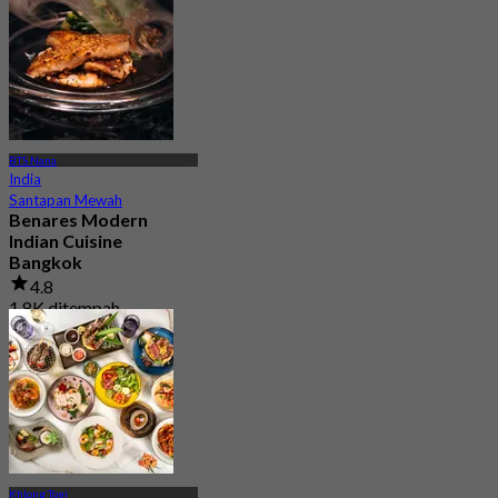
BTS Nana
India
Santapan Mewah
Benares Modern
Indian Cuisine
Bangkok
4.8
1.8K ditempah
Dari
฿ 881.25
Khlong Toei