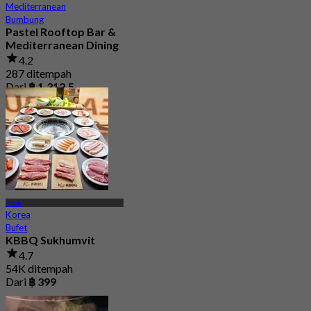
Mediterranean
Bumbung
Pastel Rooftop Bar &
Mediterranean Dining
4.2
287 ditempah
Dari
฿ 1,312.5
Asok
Korea
Bufet
KBBQ Sukhumvit
4.7
54K ditempah
Dari
฿ 399