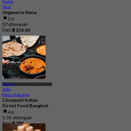
Fusion
Sihat
Veganerie Nana
5.0
57 ditempah
Dari
฿ 216.66
BTS Nana
India
Mesra Keluarga
Chowpati Indian
Street Food Bangkok
4.6
5.7K ditempah
Dari
฿ 399