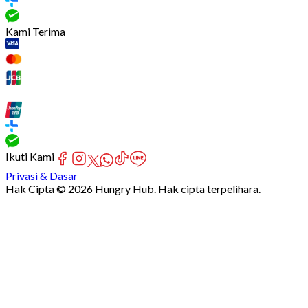
Kami Terima
Ikuti Kami
Privasi & Dasar
Hak Cipta © 2026 Hungry Hub. Hak cipta terpelihara.
Failed
connect
to
server