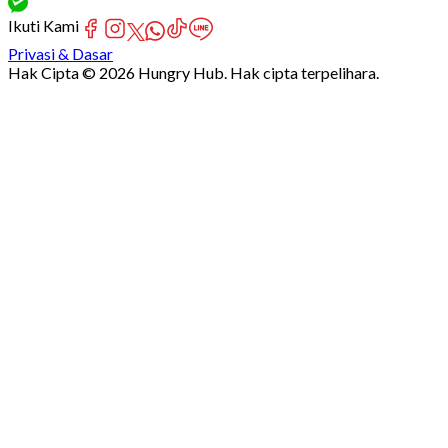
Ikuti Kami
Privasi & Dasar
Hak Cipta © 2026 Hungry Hub. Hak cipta terpelihara.
Failed
connect
to
server