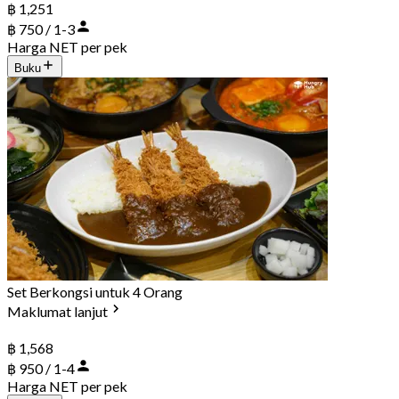
฿ 1,251
฿ 750 / 1-3
Harga NET per pek
Buku
Set Berkongsi untuk 4 Orang
Maklumat lanjut
฿ 1,568
฿ 950 / 1-4
Harga NET per pek