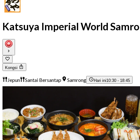
Katsuya Imperial World Samr
Kongsi
Jepun
Santai Bersantap
Samrong
Hari ini
10:30 - 18:45