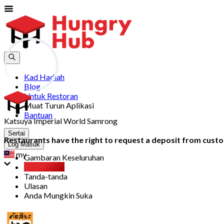
Kad Hadiah
Blog
Untuk Restoran
Muat Turun Aplikasi
Bantuan
Katsuya Imperial World Samrong
Sertai
Restaurants have the right to request a deposit from custom
Log Masuk
my
Gambaran Keseluruhan
Party Pack
Tanda-tanda
Ulasan
Anda Mungkin Suka