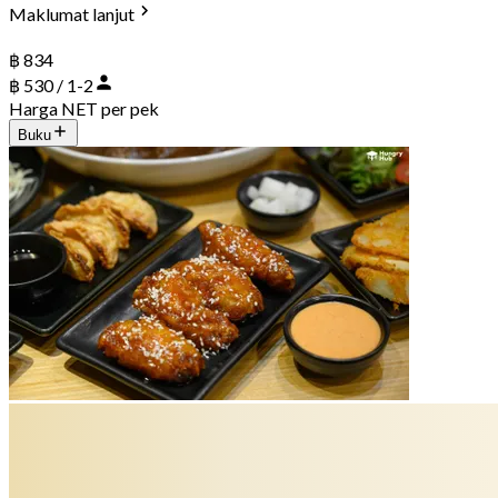
Maklumat lanjut
฿ 834
฿ 530 / 1-2
Harga NET per pek
Buku