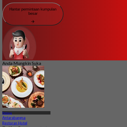
Hantar permintaan kumpulan
besar
Anda Mungkin Suka
Pattaya
Antarabangsa
Restoran Hotel