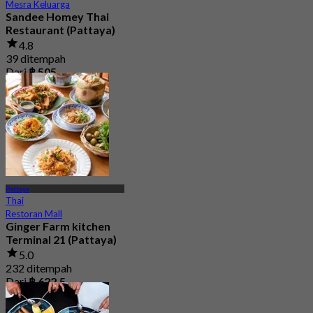
Mesra Keluarga
Sandee Homey Thai
Restaurant (Pattaya)
4.8
39 ditempah
Dari
฿ 505
Pattaya
Thai
Restoran Mall
Ginger Farm kitchen
Terminal 21 (Pattaya)
5.0
232 ditempah
Dari
฿ 622.5