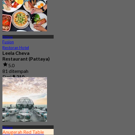
Pattaya
Fusion
Restoran Hotel
Leela Cheva
Restaurant (Pattaya)
5.0
81 ditempah
Dari
฿ 210
Pattaya
Anugerah Red Table