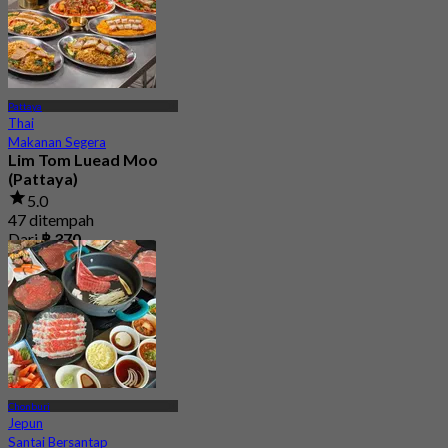
Pattaya
Thai
Makanan Segera
Lim Tom Luead Moo
(Pattaya)
5.0
47 ditempah
Dari
฿ 370
Chonburi
Jepun
Santai Bersantap