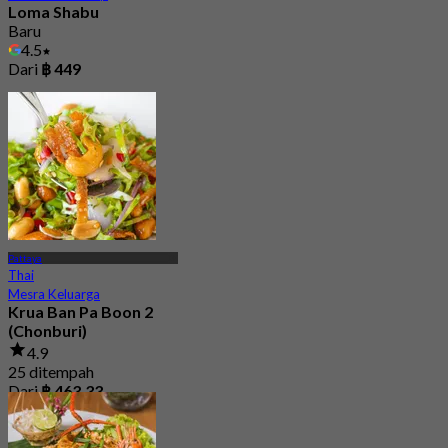
Loma Shabu
Baru
4.5
Dari
฿ 449
Pattaya
Thai
Mesra Keluarga
Krua Ban Pa Boon 2
(Chonburi)
4.9
25 ditempah
Dari
฿ 463.33