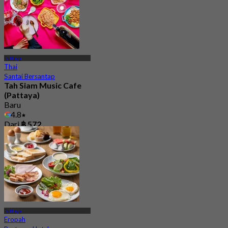
Pattaya
Thai
Santai Bersantap
Tah Siam Music Cafe
(Pattaya)
Baru
4.8
Dari
฿ 572
Pattaya
Eropah