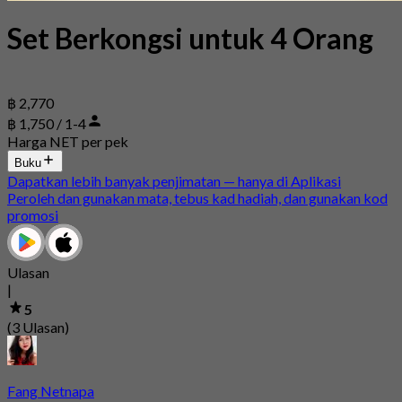
Set Berkongsi untuk 4 Orang
฿ 2,770
฿ 1,750 / 1-4
Harga NET per pek
Buku
Dapatkan lebih banyak penjimatan — hanya di Aplikasi
Peroleh dan gunakan mata, tebus kad hadiah, dan gunakan kod
promosi
Ulasan
|
5
(3 Ulasan)
Fang Netnapa