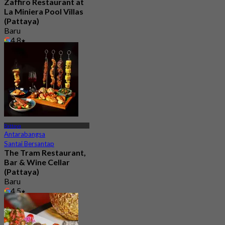
Zaffiro Restaurant at
La Miniera Pool Villas
(Pattaya)
Baru
4.8
Dari
฿ 525
Pattaya
Antarabangsa
Santai Bersantap
The Tram Restaurant,
Bar & Wine Cellar
(Pattaya)
Baru
4.5
Dari
฿ 499.5