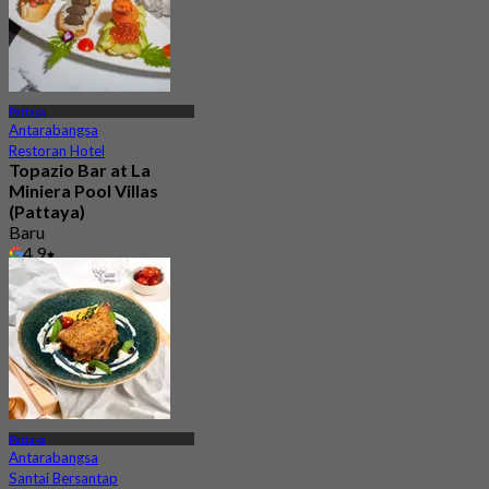
Pattaya
Antarabangsa
Restoran Hotel
Topazio Bar at La
Miniera Pool Villas
(Pattaya)
Baru
4.9
Dari
฿ 600
Pattaya
Antarabangsa
Santai Bersantap