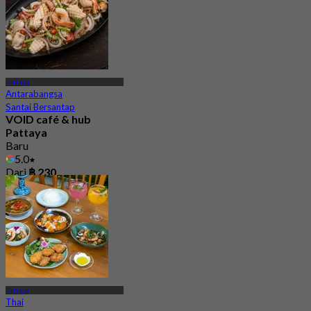
Dari
฿ 599.25
Pattaya
Antarabangsa
Santai Bersantap
VOID café & hub
Pattaya
Baru
5.0
Dari
฿ 230
Pattaya
Thai