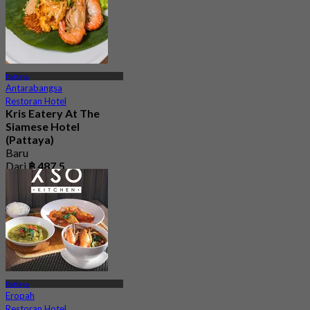
Pattaya
Antarabangsa
Restoran Hotel
Kris Eatery At The
Siamese Hotel
(Pattaya)
Baru
Dari
฿ 487.5
Pattaya
Eropah
Restoran Hotel