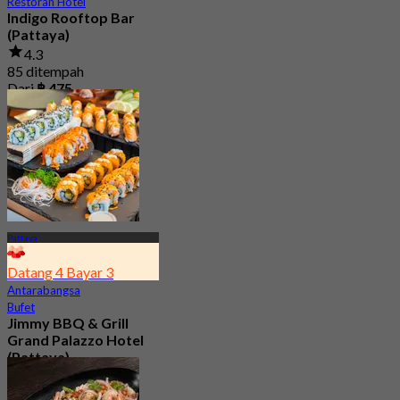
Restoran Hotel
Indigo Rooftop Bar
(Pattaya)
4.3
85 ditempah
Dari
฿ 475
Pattaya
Datang 4 Bayar 3
Antarabangsa
Bufet
Jimmy BBQ & Grill
Grand Palazzo Hotel
(Pattaya)
4.1
308 ditempah