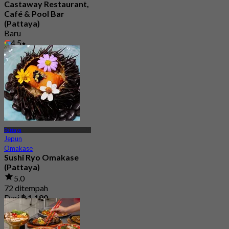
Castaway Restaurant,
Café & Pool Bar
(Pattaya)
Baru
4.5
Dari
฿ 499.5
Pattaya
Jepun
Omakase
Sushi Ryo Omakase
(Pattaya)
5.0
72 ditempah
Dari
฿ 1,190