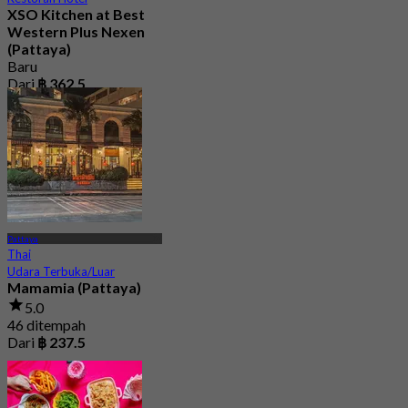
XSO Kitchen at Best
Western Plus Nexen
(Pattaya)
Baru
Dari
฿ 362.5
Pattaya
Thai
Udara Terbuka/Luar
Mamamia (Pattaya)
5.0
46 ditempah
Dari
฿ 237.5