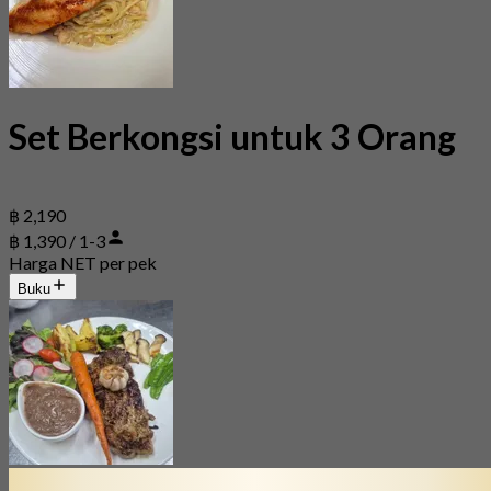
Set Berkongsi untuk 3 Orang
฿ 2,190
฿ 1,390 / 1-3
Harga NET per pek
Buku