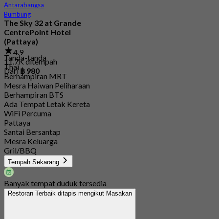
Antarabangsa
Bumbung
The Sky 32 at Grande
CentrePoint Hotel
(Pattaya)
4.9
Tanda-tanda
11.7K ditempah
Thai
Dari
฿ 980
Berhampiran MRT
Mesra Haiwan Peliharaan
Berhampiran BTS
Ada Tempat Letak Kereta
WiFi Percuma
Pattaya
Santai Bersantap
Mesra Keluarga
Gril/BBQ
Tempah Sekarang
Banyak tempat duduk tersedia
Restoran Terbaik ditapis mengikut Masakan