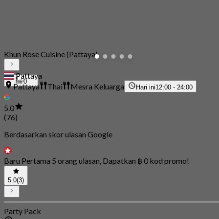
Khun Rose Cuisine (Pattaya)
Pattaya
0
Pattaya
Thai
Mesra Keluarga
Hari ini
12:00 - 24:00
5.0
(76)
Berdasarkan skor ulasan Google
Baru Pertama 5 orang ulasan, Dapatkan ฿ 0 kod promo!
5.0
(3)
Party Pack