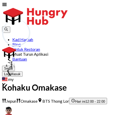
Kad Hadiah
Blog
Untuk Restoran
Muat Turun Aplikasi
Bantuan
Sertai
Log Masuk
my
Kohaku Omakase
Jepun
Omakase
BTS Thong Lor
Hari ini
12:00 - 22:00