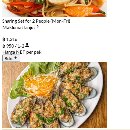
Sharing Set for 2 People (Mon-Fri)
Maklumat lanjut
฿ 1,316
฿ 950 / 1-2
Harga NET per pek
Buku