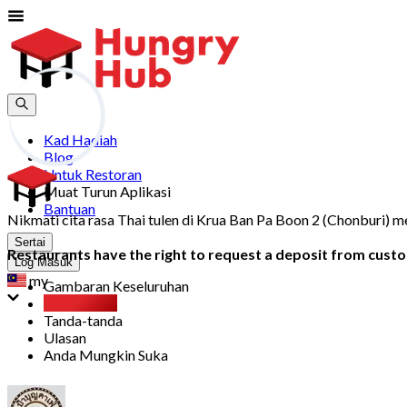
Kad Hadiah
Blog
Untuk Restoran
Muat Turun Aplikasi
Bantuan
Nikmati cita rasa Thai tulen di Krua Ban Pa Boon 2 (Chonburi) m
Sertai
Restaurants have the right to request a deposit from custom
Log Masuk
my
Gambaran Keseluruhan
Party Pack
Tanda-tanda
Ulasan
Anda Mungkin Suka