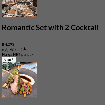
Romantic Set with 2 Cocktail
฿ 4,293
฿ 3,190 / 1-2
Harga NET per pek
Buku