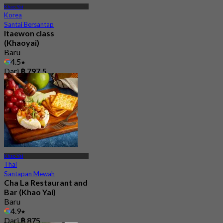
Khao Yai
Korea
Santai Bersantap
Itaewon class
(Khaoyai)
Baru
4.5
Dari
฿ 797.5
Khao Yai
Thai
Santapan Mewah
Cha La Restaurant and
Bar (Khao Yai)
Baru
4.9
Dari
฿ 875