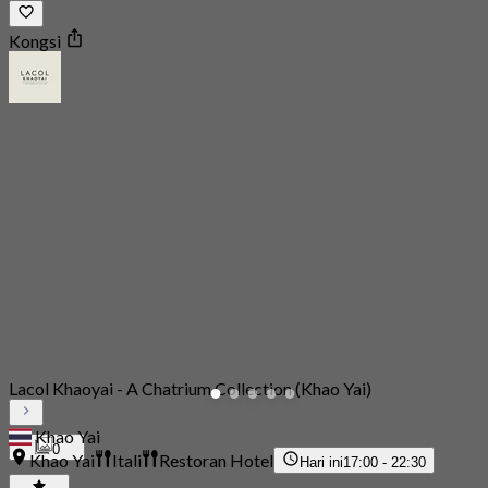
Kongsi
Lacol Khaoyai - A Chatrium Collection (Khao Yai)
Khao Yai
0
Khao Yai
Itali
Restoran Hotel
Hari ini
17:00 - 22:30