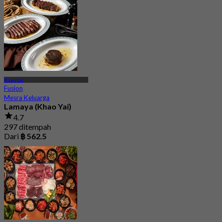
Dari
฿ 396.66
Khao Yai
Fusion
Mesra Keluarga
Lamaya (Khao Yai)
4.7
297 ditempah
Dari
฿ 562.5