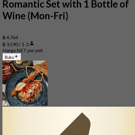
Romantic Set with 1 Bottle of
Wine (Mon-Fri)
฿ 4,764
฿ 3,590 / 1-2
Harga NET per pek
Buku