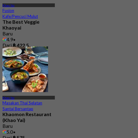
Khao Yai
Fusion
Kafe/Pencuci Mulut
The Best Veggie
Khaoyai
Baru
4.9
Dari
฿ 422.5
Khao Yai
Masakan Thai Selatan
Santai Bersantap
Khaomon Restaurant
(Khao Yai)
Baru
5.0
Dari
฿ 575