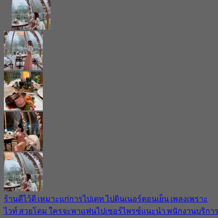
ร้านดีไว้ดี เหมาะแก่การไปเดท ไปดินเนอร์ตอนเย็น เพลงเพราะ
ไวท์ สวยโดม ใครจะพาแฟนไปเซอร์ไพรซ์แนะนำ พนักงานบริกา