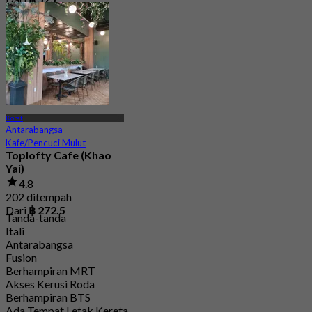
Korat
Antarabangsa
Kafe/Pencuci Mulut
Toplofty Cafe (Khao
Yai)
4.8
202 ditempah
Dari
฿ 272.5
Tanda-tanda
Itali
Antarabangsa
Fusion
Berhampiran MRT
Akses Kerusi Roda
Berhampiran BTS
Ada Tempat Letak Kereta