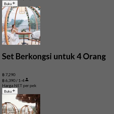
Buku
Set Berkongsi untuk 4 Orang
฿ 7,290
฿ 6,390 / 1-4
Harga NET per pek
Buku