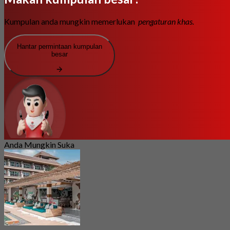
Kumpulan anda mungkin memerlukan
pengaturan khas.
Hantar permintaan kumpulan
besar
Anda Mungkin Suka