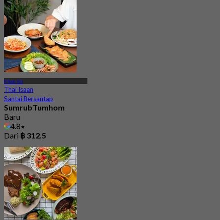
Khao Yai
Thai Isaan
Santai Bersantap
SumrubTumhom
Baru
4.8
Dari
฿ 312.5