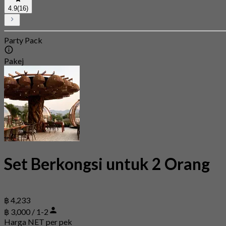
4.9
(16)
Party Pack
Pakej
Set Berkongsi untuk 2 Orang
฿ 4,233
฿ 3,000 / 1-2
Harga NET per pek