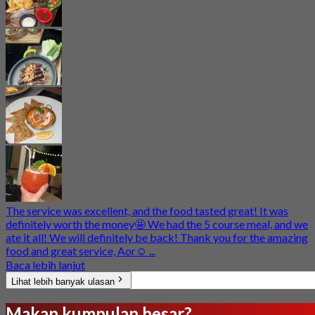
The service was excellent, and the food tasted great! It was
definitely worth the money🤩 We had the 5 course meal, and we
ate it all! We will definitely be back! Thank you for the amazing
food and great service, Aor☺️ ...
Baca lebih lanjut
Lihat lebih banyak ulasan
Makan kumpulan besar?