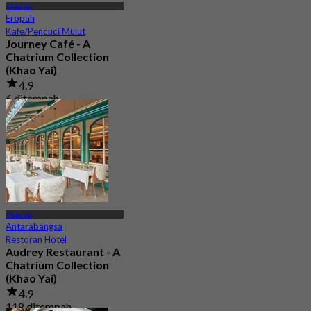
Khao Yai
Eropah
Kafe/Pencuci Mulut
Journey Café - A
Chatrium Collection
(Khao Yai)
4.9
6 ditempah
Dari
฿ 487.5
Khao Yai
Antarabangsa
Restoran Hotel
Audrey Restaurant - A
Chatrium Collection
(Khao Yai)
4.9
118 ditempah