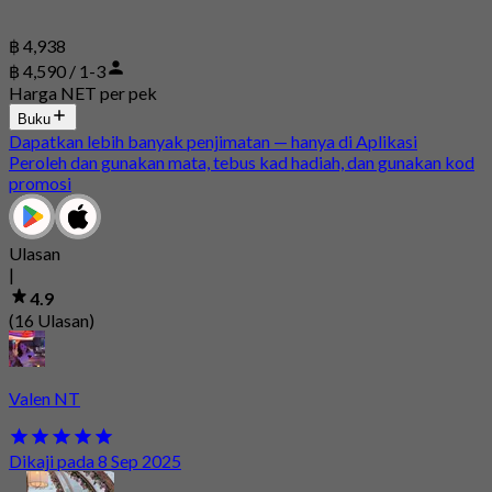
฿ 4,938
฿ 4,590 / 1-3
Harga NET per pek
Buku
Dapatkan lebih banyak penjimatan — hanya di Aplikasi
Peroleh dan gunakan mata, tebus kad hadiah, dan gunakan kod
promosi
Ulasan
|
4.9
(16 Ulasan)
Valen NT
Dikaji pada 8 Sep 2025