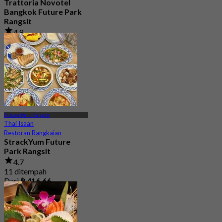
Trattoria Novotel
Bangkok Future Park
Rangsit
4.8
347 ditempah
Dari
฿ 635
Future Park Rangsit
Thai Isaan
Restoran Rangkaian
StrackYum Future
Park Rangsit
4.7
11 ditempah
Dari
฿ 416.66