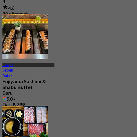
4
4.6
78 ditempah
Dari
฿ 276
Rangsit
Jepun
Bufet
Fujiyama Sashimi &
Shabu Buffet
Baru
5.0
Dari
฿ 799