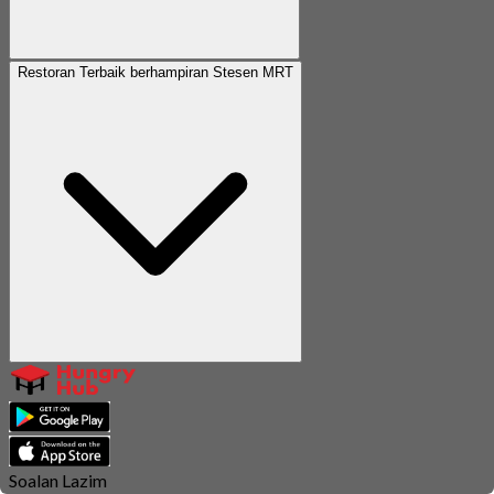
Restoran Terbaik berhampiran Stesen MRT
Soalan Lazim