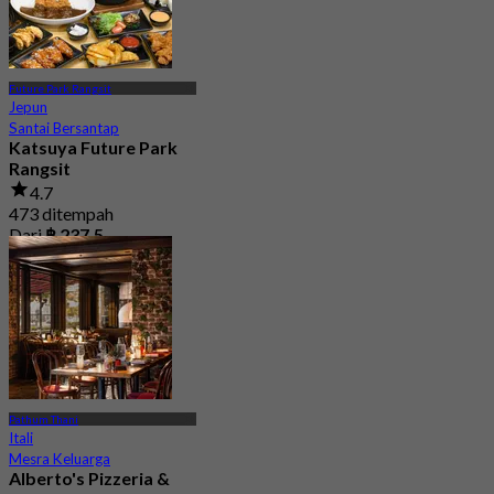
Future Park Rangsit
Jepun
Santai Bersantap
Katsuya Future Park
Rangsit
4.7
473 ditempah
Dari
฿ 237.5
Pathum Thani
Itali
Mesra Keluarga
Alberto's Pizzeria &