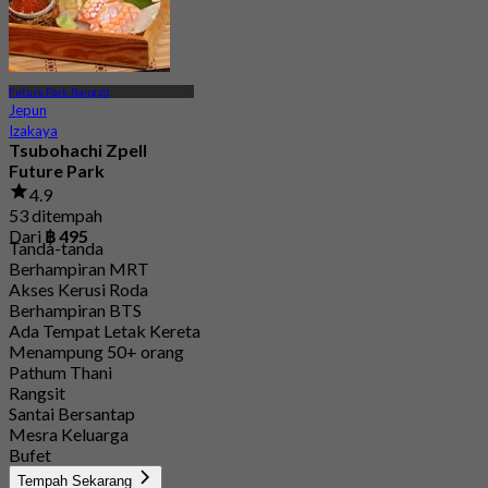
Future Park Rangsit
Jepun
Izakaya
Tsubohachi Zpell
Future Park
4.9
53 ditempah
Dari
฿ 495
Tanda-tanda
Berhampiran MRT
Akses Kerusi Roda
Berhampiran BTS
Ada Tempat Letak Kereta
Menampung 50+ orang
Pathum Thani
Rangsit
Santai Bersantap
Mesra Keluarga
Bufet
Tempah Sekarang