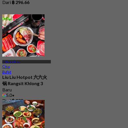
Dari
฿ 296.66
Pathum Thani
Cina
Bufet
Liu Liu Hotpot 六六火
锅 Rangsit Khlong 3
Baru
5.0
Dari
฿ 338