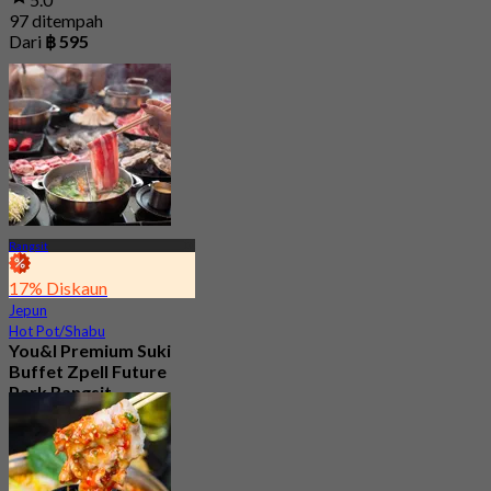
97 ditempah
Dari
฿ 595
Rangsit
17% Diskaun
Jepun
Hot Pot/Shabu
You&I Premium Suki
Buffet Zpell Future
Park Rangsit
4.7
2.1K ditempah
Dari
฿ 498