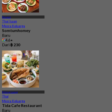
Rangsit
Thai Isaan
Mesra Keluarga
Somtumhomey
Baru
4.6
Dari
฿ 230
Khlong Luang
Thai
Mesra Keluarga
Tida Cafe Restaurant
Baru