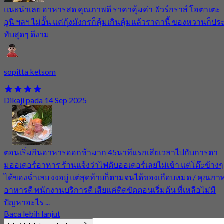
แนะนำเลย อาหารสด คุณภาพดี ราคาคุ้มค่า ฟัวร์กราส์ โอตาเตะ
อูนิ ฯลฯ ไม่อั้น แค่กุ้งมังกรก็คุ้มเกินคุ้มแล้วราคานี้ ของหวานก็ปร
ทับสุดๆ ดีงาม
sopitta ketsom
Dikaji pada 14 Sep 2025
ตอนเริ่มกินอาหารออกช้ามาก 45นาทีแรกเสียเวลาไปกับการตา
มออเดอร์อาหาร ร้านแจ้งว่าไฟดับออเดอร์เลยไม่เข้า แต่โต๊ะข้างๆ
ได้ของฉ่ำเลย งงอยู่ แต่สุดท้ายก็ตามจนได้ของเกือบหมด / คุณภา
อาหารดี พนักงานบริการดี เสียแค่ติดขัดตอนเริ่มต้น ที่เหลือไม่มี
ปัญหาอะไร ...
Baca lebih lanjut