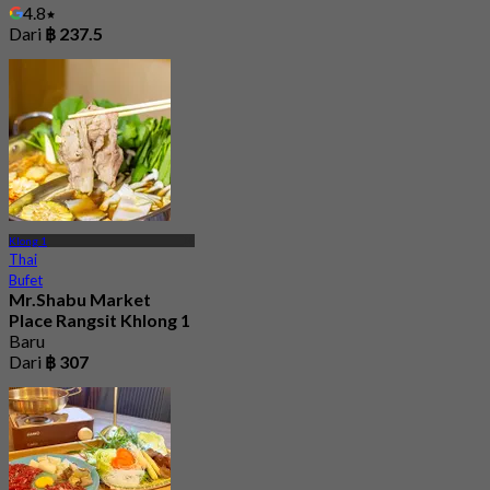
4.8
Dari
฿ 237.5
Klong 1
Thai
Bufet
Mr.Shabu Market
Place Rangsit Khlong 1
Baru
Dari
฿ 307