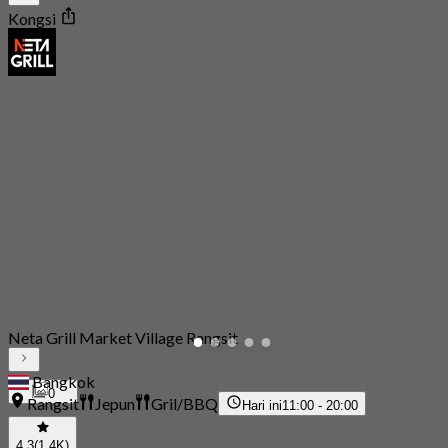
Kongsi
Neta Grill Market Village Rangsit
Bangkok
0
Rangsit
Jepun
Gril/BBQ
Hari ini
11:00 - 20:00
4.3
(1.4K)