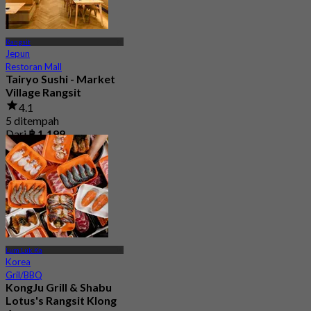
Rangsit
Jepun
Restoran Mall
Tairyo Sushi - Market
Village Rangsit
4.1
5 ditempah
Dari
฿ 1,199
Lum Luk Ka
Korea
Gril/BBQ
KongJu Grill & Shabu
Lotus's Rangsit Klong