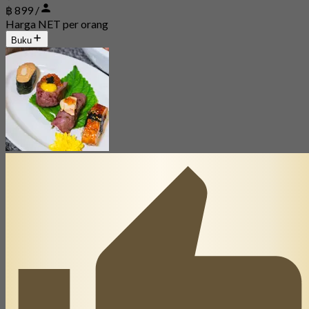
฿ 899 /
Harga NET per orang
Buku