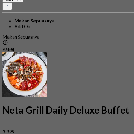
Makan Sepuasnya
Add On
Makan Sepuasnya
Pakej
Neta Grill Daily Deluxe Buffet
฿ 999