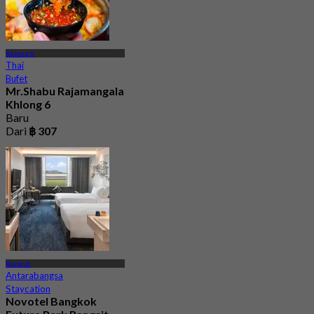
Khlong 6
Thai
Bufet
Mr.Shabu Rajamangala
Khlong 6
Baru
Dari
฿ 307
Rangsit
Antarabangsa
Staycation
Novotel Bangkok