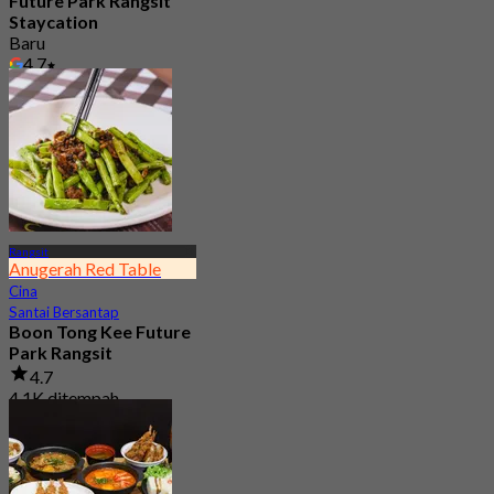
Future Park Rangsit
Staycation
Baru
4.7
Dari
฿ 1,750
Rangsit
Anugerah Red Table
Cina
Santai Bersantap
Boon Tong Kee Future
Park Rangsit
4.7
4.1K ditempah
Dari
฿ 362.5