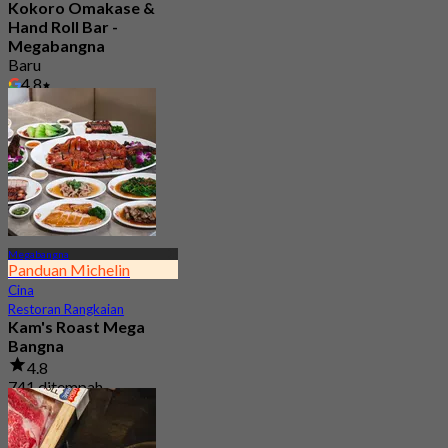
Kokoro Omakase &
Hand Roll Bar -
Megabangna
Baru
4.8
Dari
฿ 1,290
Megabangna
Panduan Michelin
Cina
Restoran Rangkaian
Kam's Roast Mega
Bangna
4.8
741 ditempah
Dari
฿ 425