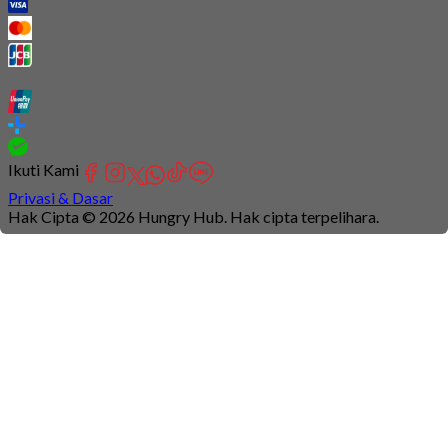
Ikuti Kami
Privasi & Dasar
Hak Cipta © 2026 Hungry Hub. Hak cipta terpelihara.
Connection
is
unstable