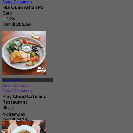
Santai Bersantap
Hia Ouan Arhan Pa
Baru
4.3
Dari
฿ 206.66
Samut Prakan
Antarabangsa
Santai Bersantap
Play Cloud Cafe and
Restaurant
5.0
4 ditempah
Dari
฿ 247.5