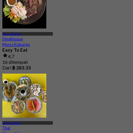
Samut Prakan
Steakhouse
Mesra Keluarga
Eazy To Eat
4.7
16 ditempah
Dari
฿ 283.33
Samut Prakan
Thai