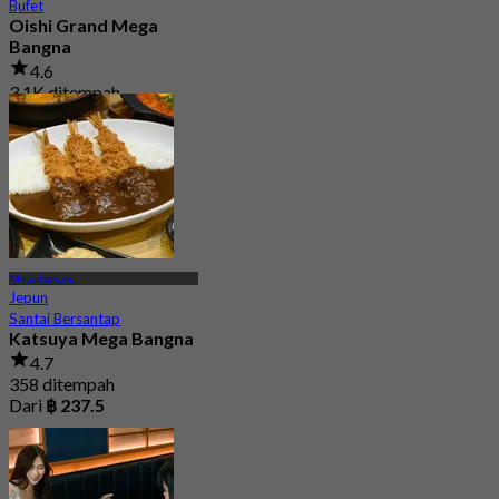
Bufet
Oishi Grand Mega
Bangna
4.6
3.1K ditempah
Dari
฿ 823
Megabangna
Jepun
Santai Bersantap
Katsuya Mega Bangna
4.7
358 ditempah
Dari
฿ 237.5