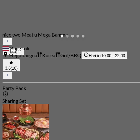
nice two Meat u Mega Bangna
Bangkok
0
Megabangna
Korea
Gril/BBQ
Hari ini
10:00 - 22:00
3.6
(10)
Party Pack
Sharing Set