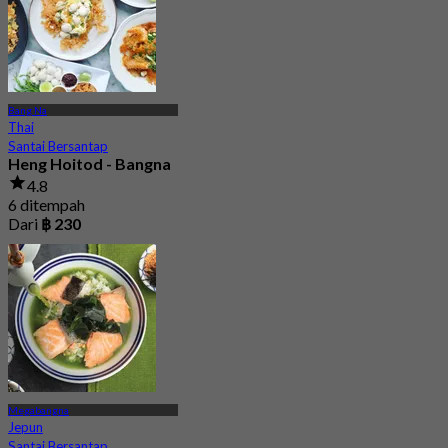
Bang Na
Thai
Santai Bersantap
Heng Hoitod - Bangna
4.8
6 ditempah
Dari
฿ 230
Megabangna
Jepun
Santai Bersantap