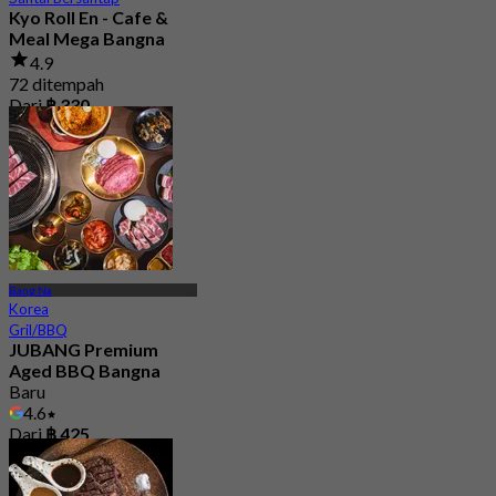
Kyo Roll En - Cafe &
Meal Mega Bangna
4.9
72 ditempah
Dari
฿ 330
Bang Na
Korea
Gril/BBQ
JUBANG Premium
Aged BBQ Bangna
Baru
4.6
Dari
฿ 425