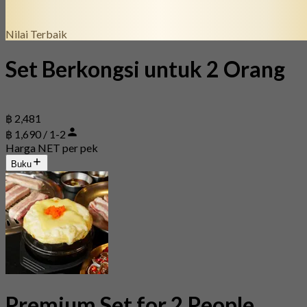
Nilai Terbaik
Set Berkongsi untuk 2 Orang
฿ 2,481
฿ 1,690 / 1-2
Harga NET per pek
Buku
Premium Set for 2 People