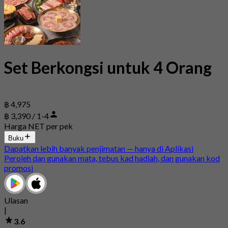
Set Berkongsi untuk 4 Orang
฿ 4,975
฿ 3,390 / 1-4
Harga NET per pek
Buku
Dapatkan lebih banyak penjimatan — hanya di Aplikasi
Peroleh dan gunakan mata, tebus kad hadiah, dan gunakan kod
promosi
Ulasan
|
3.6