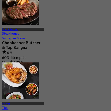
Samut Prakan
Steakhouse
Santapan Mewah
Chopkeeper Butcher
& Tap Bangna
4.9
603 ditempah
Dari
฿ 499.5
Prawet
Thai