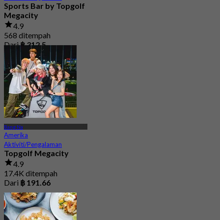
Sports Bar by Topgolf
Megacity
4.9
568 ditempah
Dari
฿ 312.5
Bang Na
Amerika
Aktiviti/Pengalaman
Topgolf Megacity
4.9
17.4K ditempah
Dari
฿ 191.66