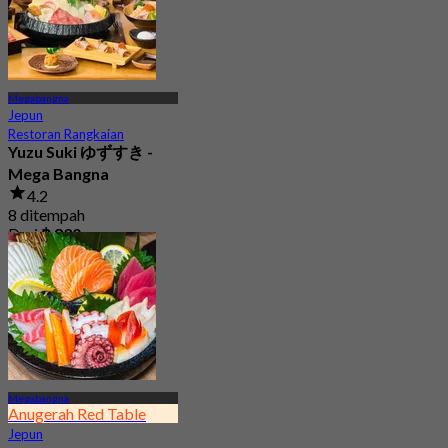
Megabangna
Jepun
Restoran Rangkaian
Yuzu Suki ゆずすき -
Mega Bangna
4.2
8 ditempah
Dari
฿ 830
Megabangna
Anugerah Red Table
Jepun