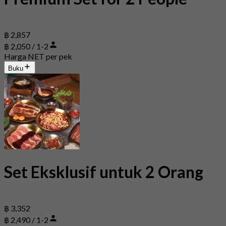
฿ 2,857
฿ 2,050 / 1-2
Harga NET per pek
Buku
Set Eksklusif untuk 2 Orang
฿ 3,352
฿ 2,490 / 1-2