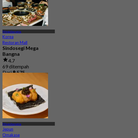
Megabangna
Korea
Restoran Mall
Sindosegi Mega
Bangna
4.7
69 ditempah
Dari
฿ 575
Megabangna
Jepun
Omakase