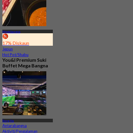
Megabangna
17% Diskaun
Jepun
Hot Pot/Shabu
You&I Premium Suki
Buffet Mega Bangna
4.7
3.6K ditempah
Dari
฿ 498
Bang Na
Antarabangsa
Aktiviti/Pengalaman