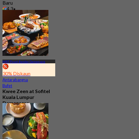
Baru
4.3
Dari
RM 69.33
MRT Pusat Bandar Damansara
30% Diskaun
Antarabangsa
Bufet
Kwee Zeen at Sofitel
Kuala Lumpur
Damansara
3.9
486 ditempah
Dari
RM 80.15