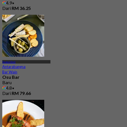
4.9
Dari
RM 36.25
Segambut
Antarabangsa
Bar Wain
Osu Bar
Baru
4.8
Dari
RM 79.66