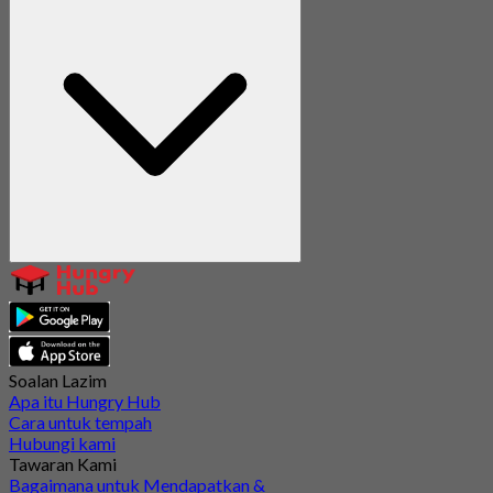
Soalan Lazim
Apa itu Hungry Hub
Cara untuk tempah
Hubungi kami
Tawaran Kami
Bagaimana untuk Mendapatkan &