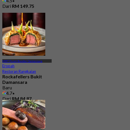
4.5
Dari
RM 149.75
MRT Pusat Bandar Damansara
Eropah
Restoran Rangkaian
Rockafellers Bukit
Damansara
Baru
4.7
Dari
RM 84.87