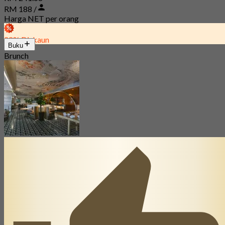
RM 188 /
Harga NET per orang
22% Diskaun
Buku
Brunch