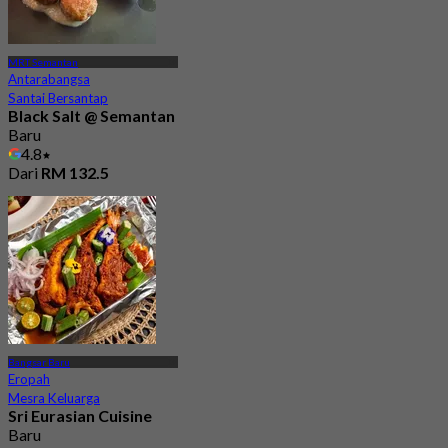
MRT Semantan
Antarabangsa
Santai Bersantap
Black Salt @ Semantan
Baru
4.8
Dari
RM 132.5
Bangsar Baru
Eropah
Mesra Keluarga
Sri Eurasian Cuisine
Baru