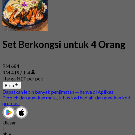
Set Berkongsi untuk 4 Orang
RM 684
RM 419 / 1-4
Harga NET per pek
Buku
Dapatkan lebih banyak penjimatan — hanya di Aplikasi
Peroleh dan gunakan mata, tebus kad hadiah, dan gunakan kod
promosi
Ulasan
|
4