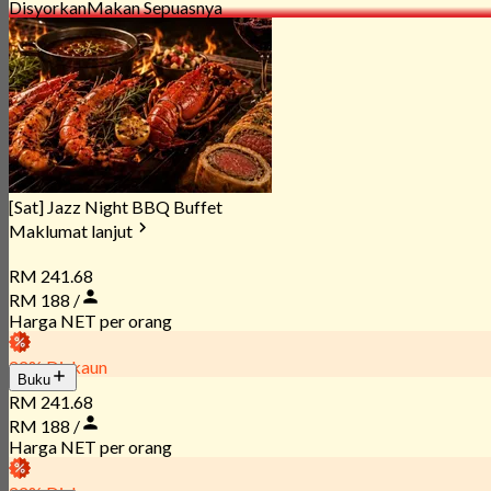
Disyorkan
Makan Sepuasnya
[Sat] Jazz Night BBQ Buffet
Maklumat lanjut
RM 241.68
RM 188 /
Harga NET per orang
22% Diskaun
Buku
RM 241.68
RM 188 /
Harga NET per orang