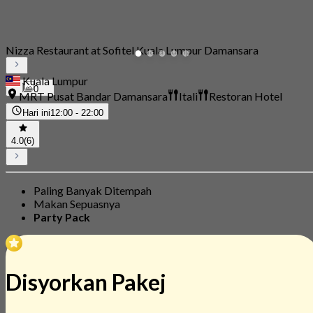
Nizza Restaurant at Sofitel Kuala Lumpur Damansara
Kuala Lumpur
0
MRT Pusat Bandar Damansara
Itali
Restoran Hotel
Hari ini
12:00 - 22:00
4.0
(6)
Paling Banyak Ditempah
Makan Sepuasnya
Party Pack
Disyorkan Pakej