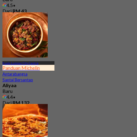
4.5
Dari
RM 43
Kuala Lumpur City Centre
Panduan Michelin
Antarabangsa
Santai Bersantap
Aliyaa
Baru
4.4
Dari
RM 132