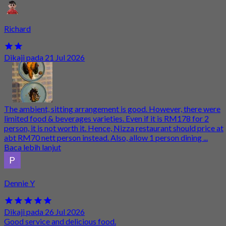
Richard
Dikaji pada 21 Jul 2026
The ambient, sitting arrangement is good. However, there were
limited food & beverages varieties. Even if it is RM178 for 2
person, it is not worth it. Hence, Nizza restaurant should price at
abt RM70 nett person instead. Also, allow 1 person dining ...
Baca lebih lanjut
Dennie Y
Dikaji pada 26 Jul 2026
Good service and delicious food.