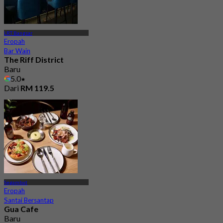
LRT Bangsar
Eropah
Bar Wain
The Riff District
Baru
5.0
Dari
RM 119.5
Segambut
Eropah
Santai Bersantap
Gua Cafe
Baru