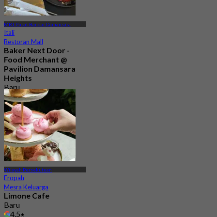
MRT Pusat Bandar Damansara
Itali
Restoran Mall
Baker Next Door -
Food Merchant @
Pavilion Damansara
Heights
Baru
4.4
Dari
RM 41.25
Wilayah Persekutuan
Eropah
Mesra Keluarga
Limone Cafe
Baru
4.5