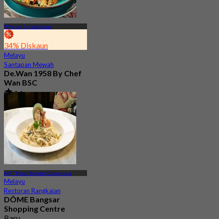
Wilayah Persekutuan
34% Diskaun
Melayu
Santapan Mewah
De.Wan 1958 By Chef
Wan BSC
4.6
258 ditempah
Dari
RM 92.5
MRT Pusat Bandar Damansara
Melayu
Restoran Rangkaian
DÔME Bangsar
Shopping Centre
Baru