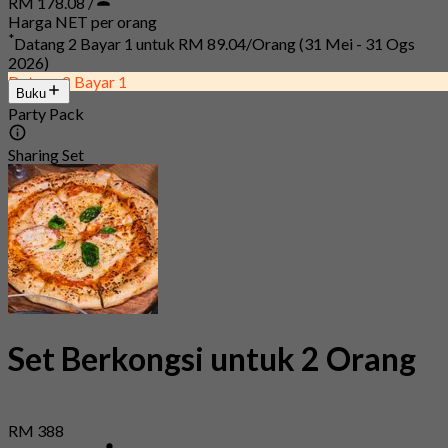
RM 178.08 /
Harga NET per orang
*
Datang 2 Bayar 1 untuk
RM 89.04/Orang
(31 Mei - 31 Ogs
2026)
Datang 2 Bayar 1
Buku
Party Pack
Sharing Set
Set Berkongsi untuk 2 Orang
RM 388