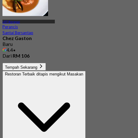
LRT Bangsar
Perancis
Santai Bersantap
Chez Gaston
Baru
4.4
Dari
RM 106
Tempah Sekarang
Restoran Terbaik ditapis mengikut Masakan