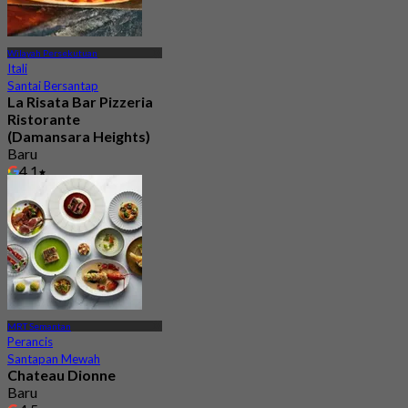
Wilayah Persekutuan
Itali
Santai Bersantap
La Risata Bar Pizzeria
Ristorante
(Damansara Heights)
Baru
4.1
Dari
RM 56.66
MRT Semantan
Perancis
Santapan Mewah
Chateau Dionne
Baru