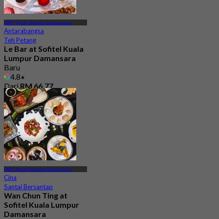
MRT Pusat Bandar Damansara
Antarabangsa
Teh Petang
Le Bar at Sofitel Kuala
Lumpur Damansara
Baru
4.8
Dari
RM 66.77
MRT Pusat Bandar Damansara
Cina
Santai Bersantap
Wan Chun Ting at
Sofitel Kuala Lumpur
Damansara