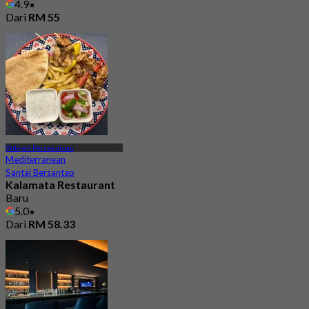
4.9
Dari
RM 55
Wilayah Persekutuan
Mediterranean
Santai Bersantap
Kalamata Restaurant
Baru
5.0
Dari
RM 58.33