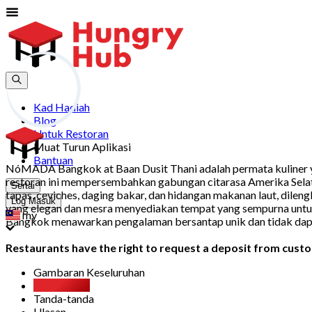
Kad Hadiah
Blog
Untuk Restoran
Muat Turun Aplikasi
Bantuan
NóMADA Bangkok at Baan Dusit Thani adalah permata kuliner ya
restoran ini mempersembahkan gabungan citarasa Amerika Sela
Sertai
tapas, ceviches, daging bakar, dan hidangan makanan laut, dile
Log Masuk
yang elegan dan mesra menyediakan tempat yang sempurna untu
my
Bangkok menawarkan pengalaman bersantap unik dan tidak dapa
Restaurants have the right to request a deposit from custom
Gambaran Keseluruhan
Party Pack
Tanda-tanda
Ulasan