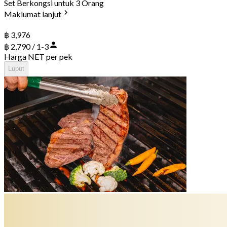
Set Berkongsi untuk 3 Orang
Maklumat lanjut
฿ 3,976
฿ 2,790 / 1-3
Harga NET per pek
Luput