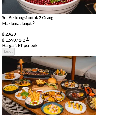
Set Berkongsi untuk 2 Orang
Maklumat lanjut
฿ 2,423
฿ 1,690 / 1-2
Harga NET per pek
Luput