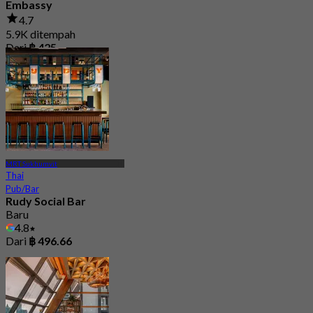
Embassy
4.7
5.9K ditempah
Dari
฿ 425
MRT Sukhumvit
Thai
Pub/Bar
Rudy Social Bar
Baru
4.8
Dari
฿ 496.66