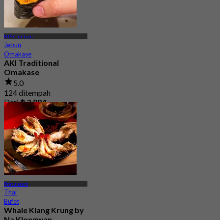
BTS Chit Lom
Jepun
Omakase
AKI Traditional
Omakase
5.0
124 ditempah
Dari
฿ 3,884
Pratunaam
Thai
Bufet
Whale Klang Krung by
Na Klongwan