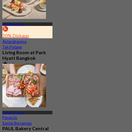
BTS Phloen Chit
20% Diskaun
Antarabangsa
Teh Petang
Living Room at Park
Hyatt Bangkok
4.8
177 ditempah
Dari
฿ 1,412.5
Central Embassy
Perancis
Santai Bersantap
PAUL Bakery Central