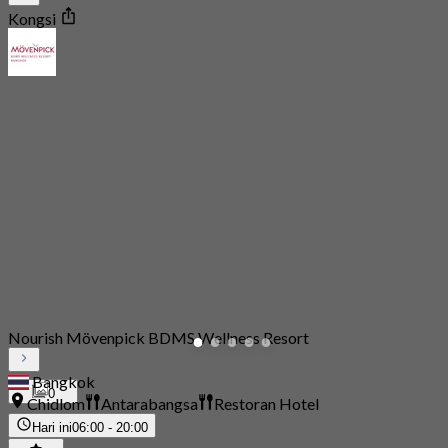
Kongsi
Nourish Mövenpick BDMS Wellness Resort
Bangkok
0
Chidlom
Antarabangsa
Restoran Hotel
Hari ini
06:00 - 20:00