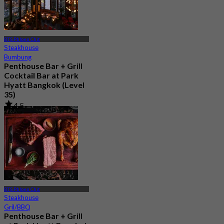
BTS Phloen Chit
Steakhouse
Bumbung
Penthouse Bar + Grill
Cocktail Bar at Park
Hyatt Bangkok (Level
35)
4.5
220 ditempah
Dari
฿ 1,099
BTS Phloen Chit
Steakhouse
Gril/BBQ
Penthouse Bar + Grill