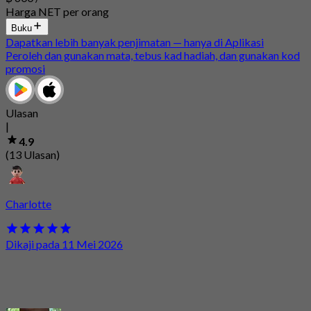
Harga NET per orang
Buku
Dapatkan lebih banyak penjimatan — hanya di Aplikasi
Peroleh dan gunakan mata, tebus kad hadiah, dan gunakan kod
promosi
Ulasan
|
4.9
(13 Ulasan)
Charlotte
Dikaji pada 11 Mei 2026