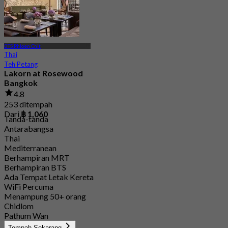
BTS Phloen Chit
Thai
Teh Petang
Lakorn at Rosewood
Bangkok
4.8
253 ditempah
Dari
฿ 1,060
Tanda-tanda
Antarabangsa
Thai
Mediterranean
Berhampiran MRT
Berhampiran BTS
Ada Tempat Letak Kereta
WiFi Percuma
Menampung 50+ orang
Chidlom
Pathum Wan
Tempah Sekarang