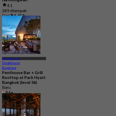
4.1
289 ditempah
Dari
฿ 1,413
BTS Phloen Chit
Steakhouse
Bumbung
Penthouse Bar + Grill
Rooftop at Park Hyatt
Bangkok (level 36)
Baru
4.6
Dari
฿ 1,200