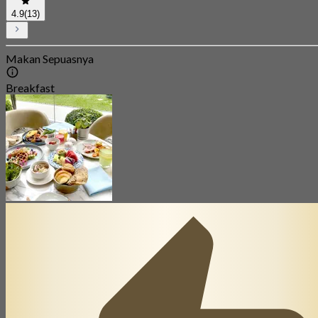
4.9
(13)
Makan Sepuasnya
Breakfast