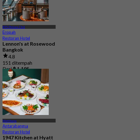
BTS Phloen Chit
Eropah
Restoran Hotel
Lennon's at Rosewood
Bangkok
4.8
151 ditempah
Dari
฿ 1,195
Watthana
Antarabangsa
Restoran Hotel
1947 Kitchen at Hyatt