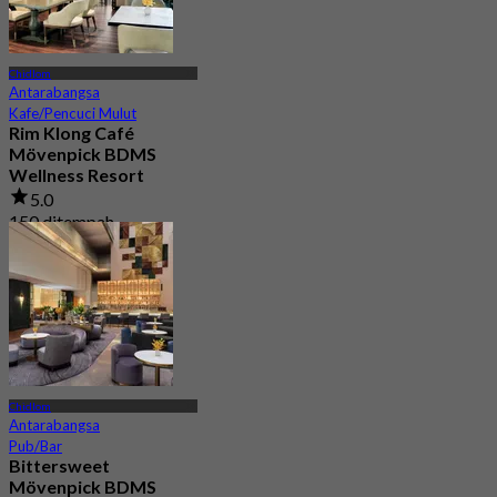
Chidlom
Antarabangsa
Kafe/Pencuci Mulut
Rim Klong Café
Mövenpick BDMS
Wellness Resort
5.0
150 ditempah
Dari
฿ 600
Chidlom
Antarabangsa
Pub/Bar
Bittersweet
Mövenpick BDMS