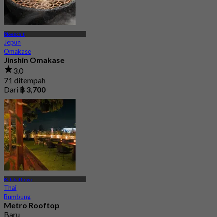
Ploenchit
Jepun
Omakase
Jinshin Omakase
3.0
71 ditempah
Dari
฿ 3,700
Ratchathewi
Thai
Bumbung
Metro Rooftop
Baru