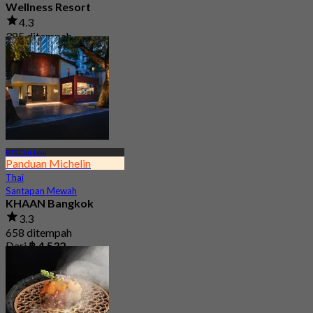
Wellness Resort
4.3
385 ditempah
Dari
฿ 600
BTS Chit Lom
Panduan Michelin
Thai
Santapan Mewah
KHAAN Bangkok
3.3
658 ditempah
Dari
฿ 4,532