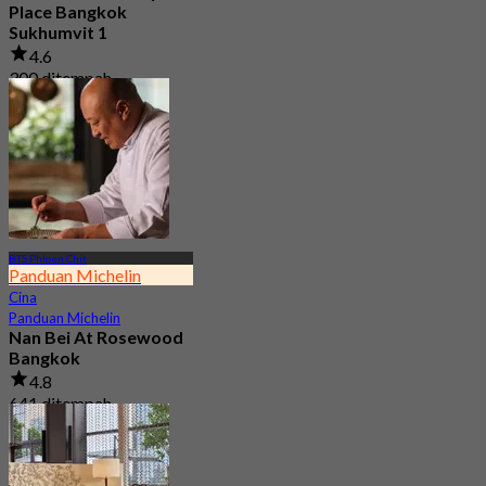
Place Bangkok
Sukhumvit 1
4.6
300 ditempah
Dari
฿ 399
BTS Phloen Chit
Panduan Michelin
Cina
Panduan Michelin
Nan Bei At Rosewood
Bangkok
4.8
641 ditempah
Dari
฿ 800