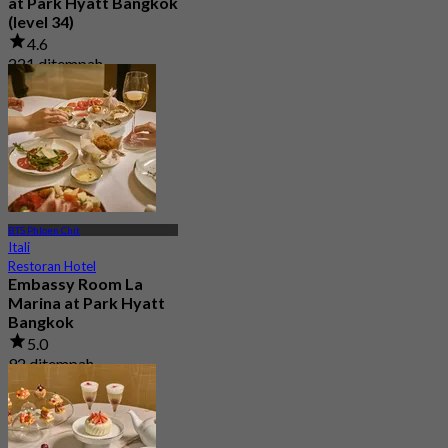
at Park Hyatt Bangkok
(level 34)
4.6
221 ditempah
Dari
฿ 1,995
BTS Phloen Chit
Itali
Restoran Hotel
Embassy Room La
Marina at Park Hyatt
Bangkok
5.0
92 ditempah
Dari
฿ 980