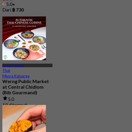
5.0
Dari
฿ 730
Central Chidlom
Thai
Mesra Keluarga
Werng Public Market
at Central Chidlom
(Bib Gourmand)
5.0
19 ditempah
Dari
฿ 283.33