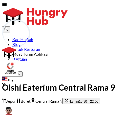
Kad Hadiah
Blog
Untuk Restoran
Muat Turun Aplikasi
Bantuan
Sertai
Log Masuk
my
Oishi Eaterium Central Rama 
Jepun
Bufet
Central Rama 9
Hari ini
10:30 - 22:00