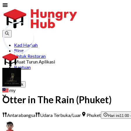
Kad Hadiah
Blog
Untuk Restoran
Muat Turun Aplikasi
Bantuan
Sertai
Log Masuk
my
Otter in The Rain (Phuket)
Antarabangsa
Udara Terbuka/Luar
Phuket
Hari ini
11:00 