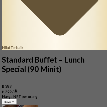
Nilai Terbaik
Standard Buffet – Lunch
Special (90 Minit)
฿ 389
฿ 299 /
Harga NET per orang
Buku