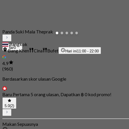
Panda Suki Mala Theprak
Bangkok
0
Bang Khen
Cina
Bufet
Hari ini
11:00 - 22:00
4.9
(960)
Berdasarkan skor ulasan Google
Baru Pertama 5 orang ulasan, Dapatkan ฿ 0 kod promo!
5.0
(2)
Makan Sepuasnya