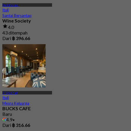
Watcharapol
Itali
Santai Bersantap
Wine Society
4.0
43 ditempah
Dari
฿ 396.66
BTS Sai Yud
Itali
Mesra Keluarga
BUCKS CAFE
Baru
4.9
Dari
฿ 316.66