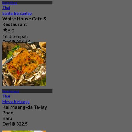
Bang Khen
Thai
Santai Bersantap
White House Cafe &
Restaurant
5.0
16 ditempah
Dari
฿ 296.66
Watcharapol
Thai
Mesra Keluarga
Kai Maeng-da Ta-lay
Phao
Baru
Dari
฿ 322.5