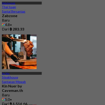
Watcharapol
Thai Isaan
Santai Bersantap
Zabzone
Baru
4.8
Dari
฿ 283.33
Sai Mai
Steakhouse
Santapan Mewah
Kin Nuer by
Caveman.th
Baru
5.0
Dari
฿ 1,516.66