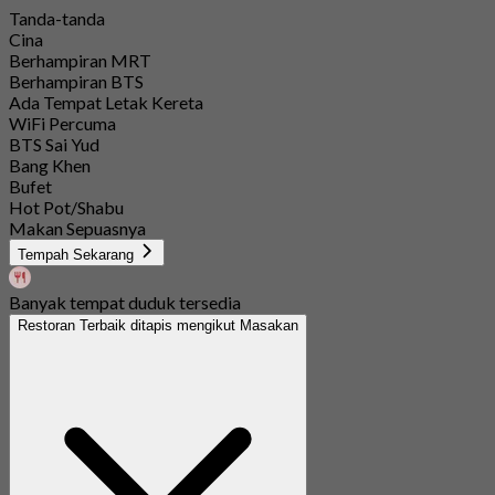
Tanda-tanda
Cina
Berhampiran MRT
Berhampiran BTS
Ada Tempat Letak Kereta
WiFi Percuma
BTS Sai Yud
Bang Khen
Bufet
Hot Pot/Shabu
Makan Sepuasnya
Tempah Sekarang
Banyak tempat duduk tersedia
Restoran Terbaik ditapis mengikut Masakan