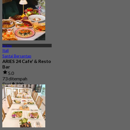
Sai Mai
Itali
Santai Bersantap
ARIES 24 Cafe' & Resto
Bar
5.0
73 ditempah
Dari
฿ 330