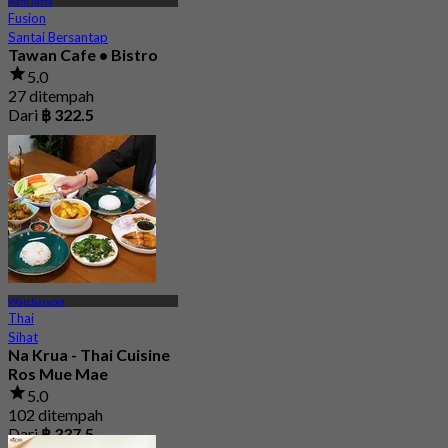
Ram Intra
Fusion
Santai Bersantap
Tawan Cafe • Bistro
5.0
27 ditempah
Dari
฿ 322.5
Watcharapol
Thai
Sihat
Na Krua - Thai Cuisine
Ros Mue Mae
5.0
102 ditempah
Dari
฿ 337.5