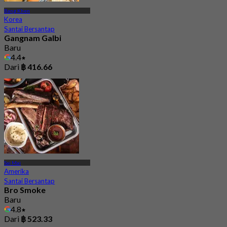
Bang Khen
Korea
Santai Bersantap
Gangnam Galbi
Baru
4.4
Dari
฿ 416.66
Sai Mai
Amerika
Santai Bersantap
Bro Smoke
Baru
4.8
Dari
฿ 523.33