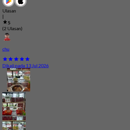
Ulasan
|
5
(2 Ulasan)
chu
Dikaji pada 13 Jul 2026