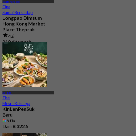
Watcharapol
Cina
Santai Bersantap
Longpao Dimsum
Hong Kong Market
Place Theprak
4.6
210 ditempah
Dari
฿ 230
Sai Mai
Thai
Mesra Keluarga
KinLenPenSuk
Baru
5.0
Dari
฿ 322.5