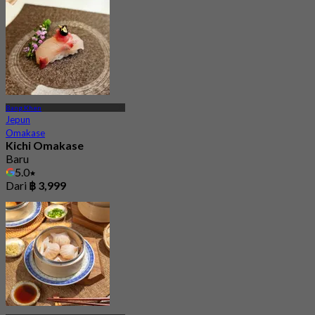
Bang Khen
Jepun
Omakase
Kichi Omakase
Baru
5.0
Dari
฿ 3,999