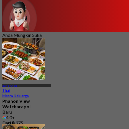
Anda Mungkin Suka
Bang Khen
Thai
Mesra Keluarga
Phahon View
Watcharapol
Baru
4.0
Dari
฿ 375