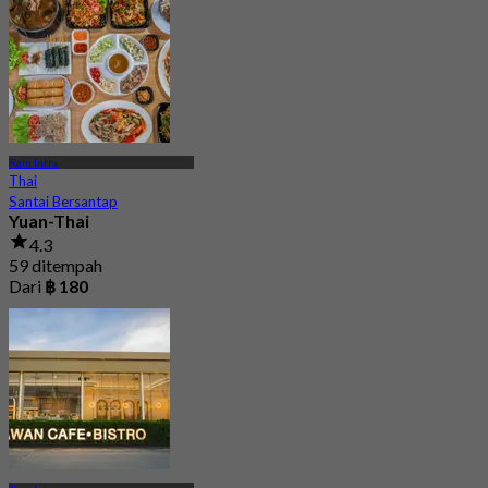
Ram Intra
Thai
Santai Bersantap
Yuan-Thai
4.3
59 ditempah
Dari
฿ 180