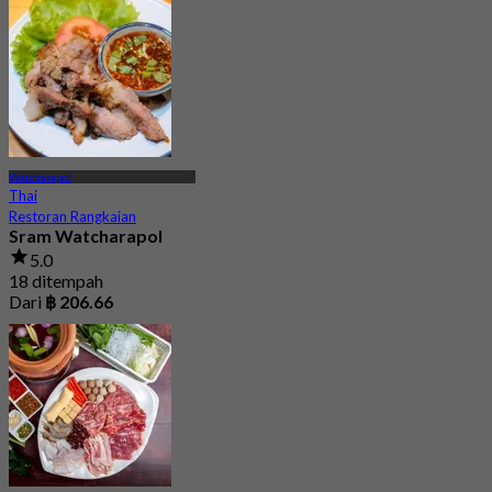
Watcharapol
Thai
Restoran Rangkaian
Sram Watcharapol
5.0
18 ditempah
Dari
฿ 206.66