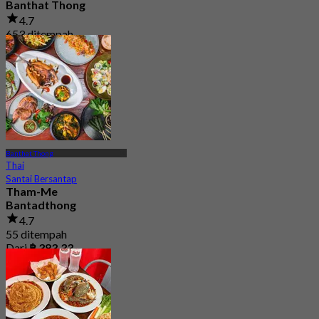
Banthat Thong
4.7
653 ditempah
Dari
฿ 529
Banthat Thong
Thai
Santai Bersantap
Tham-Me
Bantadthong
4.7
55 ditempah
Dari
฿ 383.33