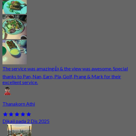
The service was amazing👍 & the view was awesome. Special
thanks to Pan, Nan, Earn, Pla, Golf, Prang & Mark for their
excellent service.
Thanakorn Athi
Dikaji pada 2 Dis 2025