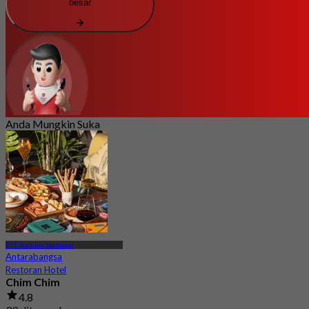
besar
Anda Mungkin Suka
BTS Stadium Nasional
Antarabangsa
Restoran Hotel
Chim Chim
4.8