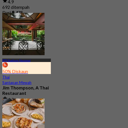
4.9
692 ditempah
Dari
฿ 475
BTS Stadium Nasional
50% Diskaun
Thai
Santapan Mewah
Jim Thompson, A Thai
Restaurant
4.9
5.3K ditempah
Dari
฿ 690