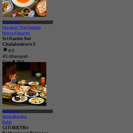
Pathum Wan
Masakan Thai Selatan
Mesra Keluarga
Sri Kamin Soi
Chulalonkorn 5
4.0
45 ditempah
Dari
฿ 250
MBK Center
Antarabangsa
Bufet
CiTi BiSTRo
Pathumwan Princess