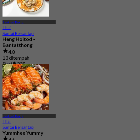
Banthat Thong
Thai
Santai Bersantap
Heng Hoitod -
Bantatthong
4.8
13 ditempah
Dari
฿ 230
Banthat Thong
Thai
Santai Bersantap
Yummhee Yummy
4.6