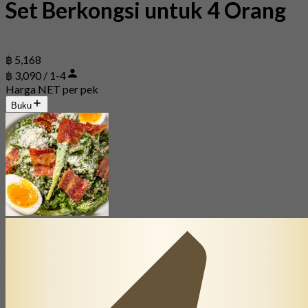
Set Berkongsi untuk 4 Orang
฿ 5,168
฿ 3,090 / 1-4
Harga NET per pek
Buku