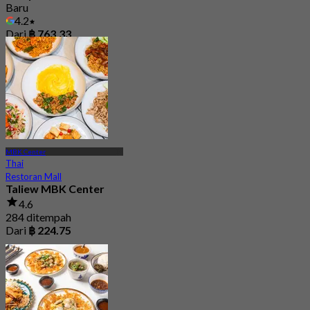
Baru
4.2
Dari
฿ 763.33
MBK Center
Thai
Restoran Mall
Taliew MBK Center
4.6
284 ditempah
Dari
฿ 224.75