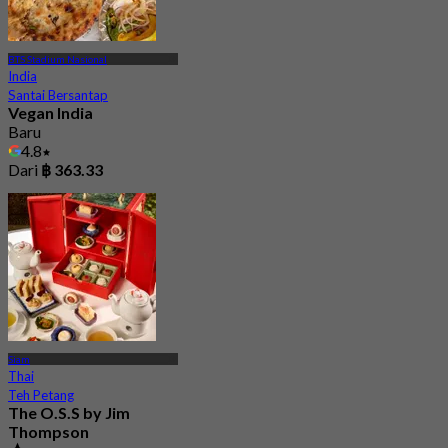
BTS Stadium Nasional
India
Santai Bersantap
Vegan India
Baru
4.8
Dari
฿ 363.33
Siam
Thai
Teh Petang
The O.S.S by Jim
Thompson