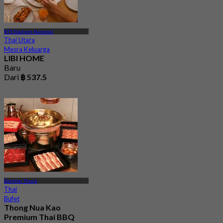
BTS Stadium Nasional
Thai Utara
Mesra Keluarga
LIBI HOME
Baru
Dari
฿ 537.5
Banthat Thong
Thai
Bufet
Thong Nua Kao
Premium Thai BBQ