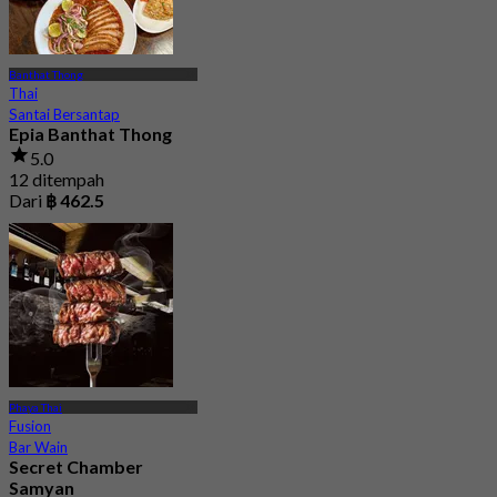
Banthat Thong
Thai
Santai Bersantap
Epia Banthat Thong
5.0
12 ditempah
Dari
฿ 462.5
Phaya Thai
Fusion
Bar Wain
Secret Chamber
Samyan