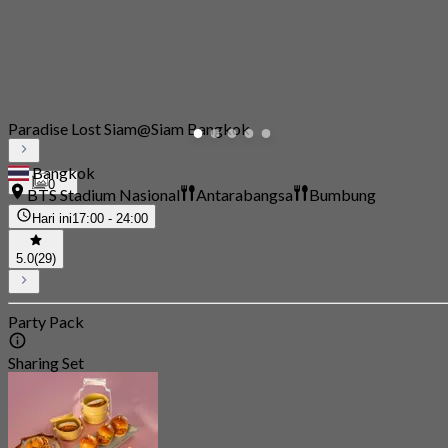
Paradise Lost Siam@Siam Bangkok
Bangkok
0
BTS Stadium Nasional
Antarabangsa
Bumbung
Hari ini
17:00 - 24:00
5.0
(29)
Party Pack
Sharing Set