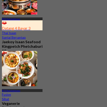
BTS Ratchathewi
Datang 4 Bayar 3
Thai Isaan
Santai Bersantap
Jaekoy Isaan Seafood
Kingpetch Phetchaburi
10
3.8
20 ditempah
Dari
฿ 299.25
BTS Ratchathewi
Fusion
Sihat
Veganerie