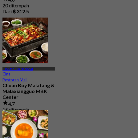
20 ditempah
Dari
฿ 312.5
BTS Stadium Nasional
Cina
Restoran Mall
Chuan Boy Malatang &
Malaxiangguo MBK
Center
4.7
15 ditempah
Dari
฿ 299.5