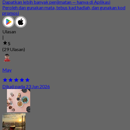
Dapatkan lebih banyak penjimatan — hanya di Aplikasi
Peroleh dan gunakan mata, tebus kad hadiah, dan gunakan kod
promosi
Ulasan
|
5
(29 Ulasan)
May
Dikaji pada 23 Jun 2026