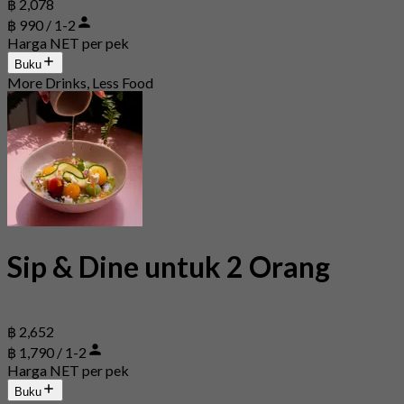
฿ 2,078
฿ 990 / 1-2
Harga NET per pek
Buku
More Drinks, Less Food
Sip & Dine untuk 2 Orang
฿ 2,652
฿ 1,790 / 1-2
Harga NET per pek
Buku