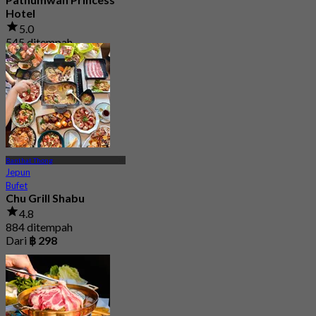
Hotel
5.0
545 ditempah
Dari
฿ 850
Banthat Thong
Jepun
Bufet
Chu Grill Shabu
4.8
884 ditempah
Dari
฿ 298