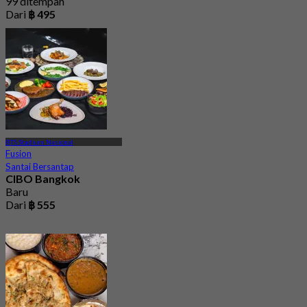
99 ditempah
Dari
฿ 495
BTS Stadium Nasional
Fusion
Santai Bersantap
CIBO Bangkok
Baru
Dari
฿ 555