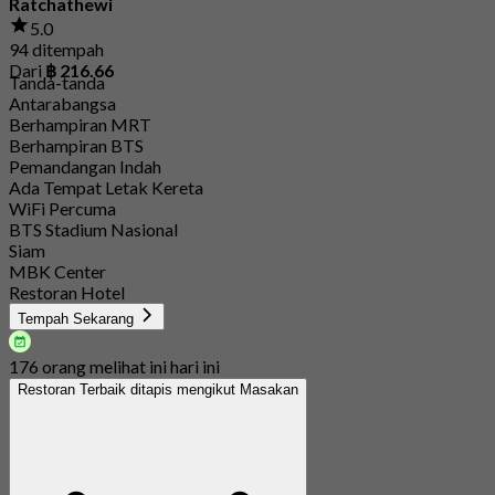
Ratchathewi
5.0
94 ditempah
Dari
฿ 216.66
Tanda-tanda
Antarabangsa
Berhampiran MRT
Berhampiran BTS
Pemandangan Indah
Ada Tempat Letak Kereta
WiFi Percuma
BTS Stadium Nasional
Siam
MBK Center
Restoran Hotel
Tempah Sekarang
176 orang melihat ini hari ini
Restoran Terbaik ditapis mengikut Masakan