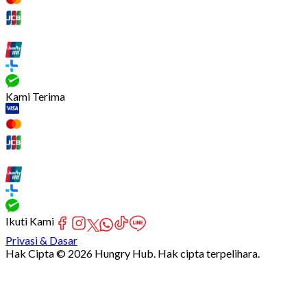
Kami Terima
Ikuti Kami
Privasi & Dasar
Hak Cipta © 2026 Hungry Hub. Hak cipta terpelihara.
Failed
connect
to
server