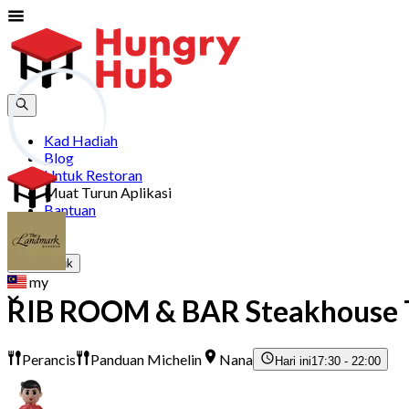
Kad Hadiah
Blog
Untuk Restoran
Muat Turun Aplikasi
Bantuan
Sertai
Log Masuk
my
RIB ROOM & BAR Steakhouse 
Perancis
Panduan Michelin
Nana
Hari ini
17:30 - 22:00