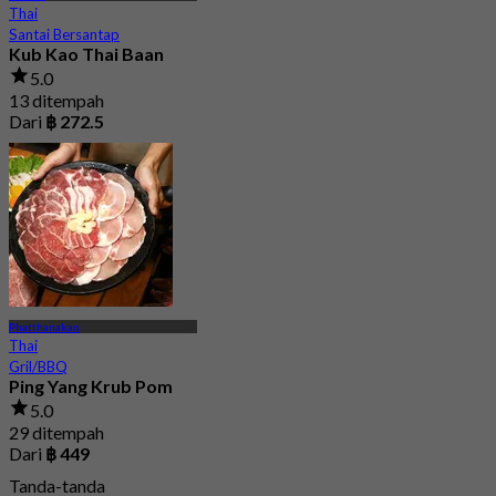
Thai
Santai Bersantap
Kub Kao Thai Baan
5.0
13 ditempah
Dari
฿ 272.5
Phatthanakan
Thai
Gril/BBQ
Ping Yang Krub Pom
5.0
29 ditempah
Dari
฿ 449
Tanda-tanda