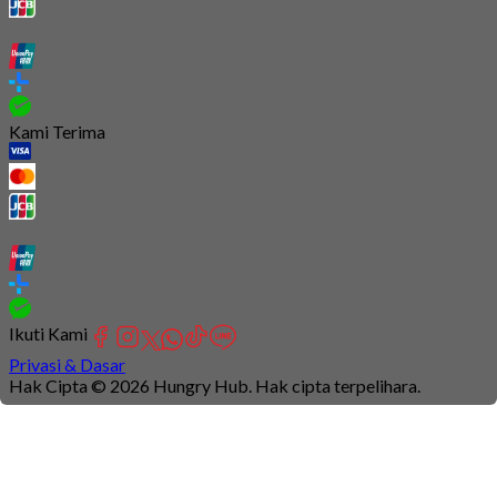
Kami Terima
Ikuti Kami
Privasi & Dasar
Hak Cipta © 2026 Hungry Hub. Hak cipta terpelihara.
Connection
is
unstable