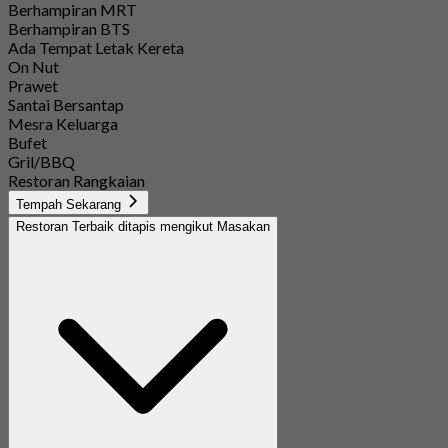
Berhampiran MRT
Berhampiran BTS
Ada Tempat Letak Kereta
On Nut
Prawet
Santai Bersantap
Mesra Keluarga
Bufet
Gril/BBQ
Restoran Rangkaian
Tempah Sekarang
Restoran Terbaik ditapis mengikut Masakan