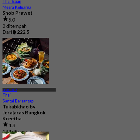
Thai Isaan
Mesra Keluarga
Shob Prawet
5.0
2 ditempah
Dari
฿ 222.5
Srinakarin
Thai
Santai Bersantap
Tukabkhao by
Jerajaras Bangkok
Kreetha
4.3
143 ditempah
Dari
฿ 247.5