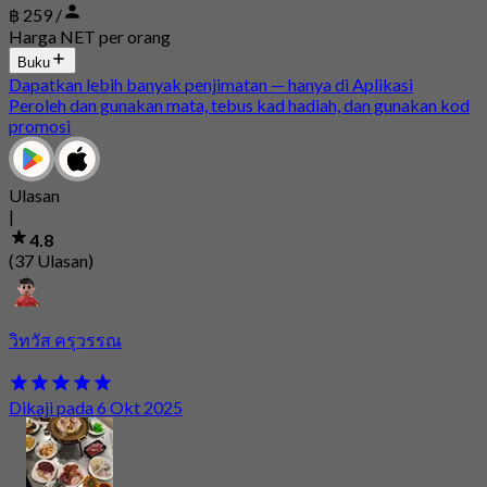
฿ 259 /
Harga NET per orang
Buku
Dapatkan lebih banyak penjimatan — hanya di Aplikasi
Peroleh dan gunakan mata, tebus kad hadiah, dan gunakan kod
promosi
Ulasan
|
4.8
(37 Ulasan)
วิทวัส ครุวรรณ
Dikaji pada 6 Okt 2025