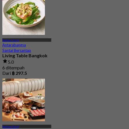
Saphan Sung
Antarabangsa
Santai Bersantap
Living Table Bangkok
5.0
6 ditempah
Dari
฿ 297.5
Saphan Sung