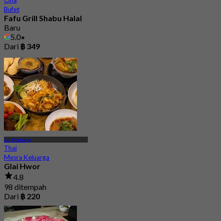
Cina
Bufet
Fafu Grill Shabu Halal
Baru
5.0
Dari
฿ 349
Lat Krabang
Thai
Mesra Keluarga
Glai Hwor
4.8
98 ditempah
Dari
฿ 220