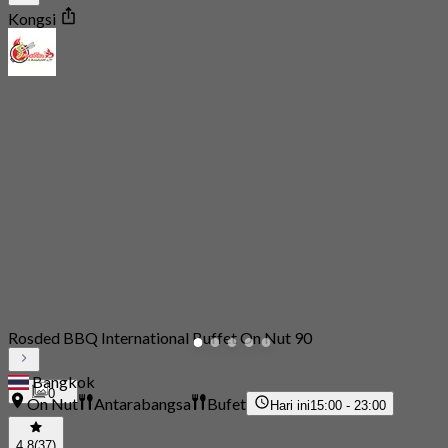
Kongsi
Rosded BBQ International Buffet On Nut 90
Bangkok
0
On Nut
Antarabangsa
Bufet
Hari ini
15:00 - 23:00
4.8
(37)