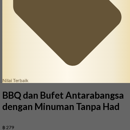
Nilai Terbaik
BBQ dan Bufet Antarabangsa
dengan Minuman Tanpa Had
฿ 279