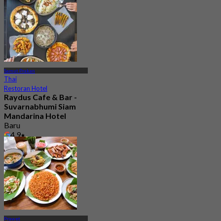
Samut Prakan
Thai
Restoran Hotel
Raydus Cafe & Bar -
Suvarnabhumi Siam
Mandarina Hotel
Baru
4.9
Dari
฿ 396.66
Prawet