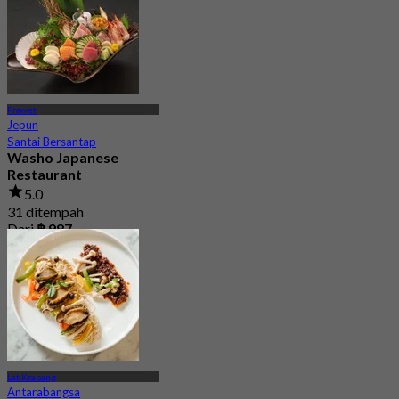
Prawet
Jepun
Santai Bersantap
Washo Japanese
Restaurant
5.0
31 ditempah
Dari
฿ 987
Lat Krabang
Antarabangsa