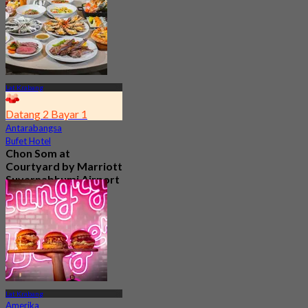
Lat Krabang
Datang 2 Bayar 1
Antarabangsa
Bufet Hotel
Chon Som at
Courtyard by Marriott
Suvarnabhumi Airport
4.8
15.1K ditempah
Dari
฿ 595
Lat Krabang
Amerika