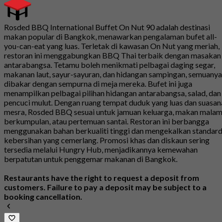
Rosded BBQ International Buffet On Nut 90 adalah destinasi
makan popular di Bangkok, menawarkan pengalaman bufet all-
you-can-eat yang luas. Terletak di kawasan On Nut yang meriah,
restoran ini menggabungkan BBQ Thai terbaik dengan masakan
antarabangsa. Tetamu boleh menikmati pelbagai daging segar,
makanan laut, sayur-sayuran, dan hidangan sampingan, semuanya
dibakar dengan sempurna di meja mereka. Bufet ini juga
menampilkan pelbagai pilihan hidangan antarabangsa, salad, dan
pencuci mulut. Dengan ruang tempat duduk yang luas dan suasan
mesra, Rosded BBQ sesuai untuk jamuan keluarga, makan mala
berkumpulan, atau pertemuan santai. Restoran ini berbangga
menggunakan bahan berkualiti tinggi dan mengekalkan standar
kebersihan yang cemerlang. Promosi khas dan diskaun sering
tersedia melalui Hungry Hub, menjadikannya kemewahan
berpatutan untuk penggemar makanan di Bangkok.
Restaurants have the right to request a deposit from
customers. Failure to pay a deposit may be subject to a
booking cancellation.