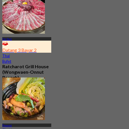
On Nut
Datang 3 Bayar 2
Thai
Bufet
Ratcharot Grill House
(Wongwaen-Onnut
Branch)
5.0
99 ditempah
Dari
฿ 266
Prawet