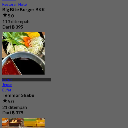
Restoran Hotel
Big Bite Burger BKK
5.0
113 ditempah
Dari
฿ 395
On Nut
Jepun
Bufet
Temmor Shabu
5.0
21 ditempah
Dari
฿ 379