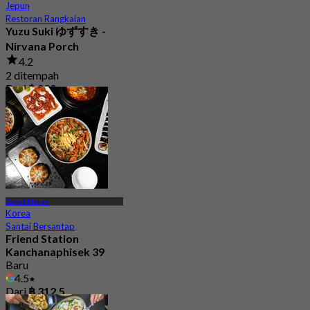
Jepun
Restoran Rangkaian
Yuzu Suki ゆずすき -
Nirvana Porch
4.2
2 ditempah
Dari
฿ 830
Samut Prakan
Korea
Santai Bersantap
Friend Station
Kanchanaphisek 39
Baru
4.5
Dari
฿ 312.5