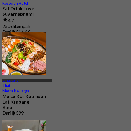
Restoran Hotel
Eat Drink Love
Suvarnabhumi
4.7
250 ditempah
Dari
฿ 316.66
Lat Krabang
Thai
Mesra Keluarga
Ma La Kor Robinson
Lat Krabang
Baru
Dari
฿ 399