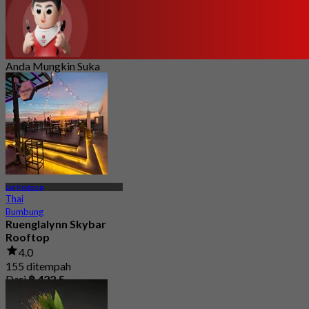
Anda Mungkin Suka
Lat Krabang
Thai
Bumbung
Ruenglalynn Skybar
Rooftop
4.0
155 ditempah
Dari
฿ 422.5