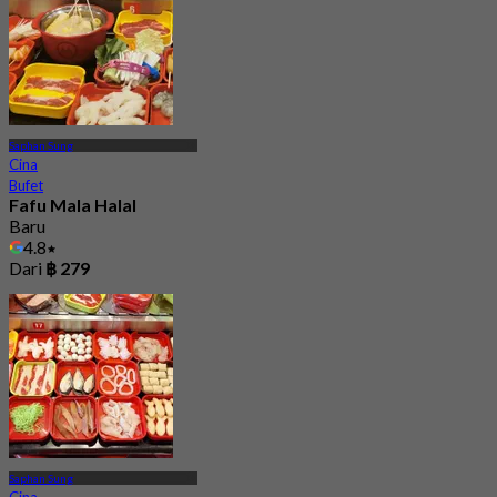
Saphan Sung
Cina
Bufet
Fafu Mala Halal
Baru
4.8
Dari
฿ 279
Saphan Sung