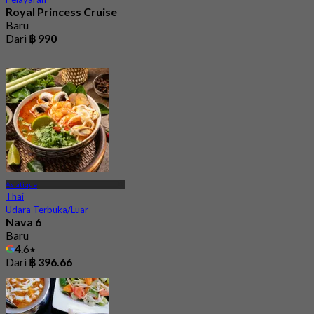
Royal Princess Cruise
Baru
Dari
฿ 990
Asiatique
Thai
Udara Terbuka/Luar
Nava 6
Baru
4.6
Dari
฿ 396.66