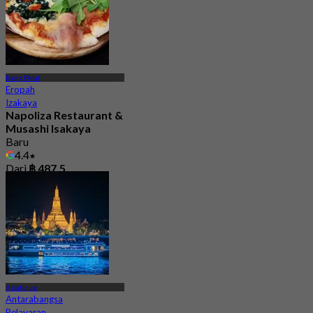
Bang Phlat
Eropah
Izakaya
Napoliza Restaurant &
Musashi Isakaya
Baru
4.4
Dari
฿ 487.5
Asiatique
Antarabangsa
Pelayaran