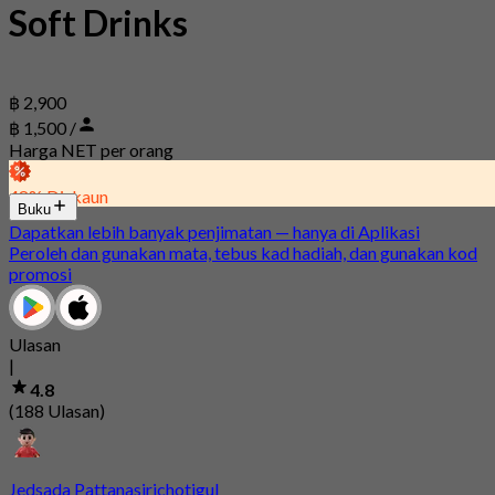
Soft Drinks
฿ 2,900
฿ 1,500 /
Harga NET per orang
48% Diskaun
Buku
Dapatkan lebih banyak penjimatan — hanya di Aplikasi
Peroleh dan gunakan mata, tebus kad hadiah, dan gunakan kod
promosi
Ulasan
|
4.8
(188 Ulasan)
Jedsada Pattanasirichotigul