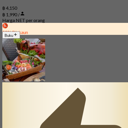
฿ 4,150
฿ 1,990 /
Harga NET per orang
52% Diskaun
Buku