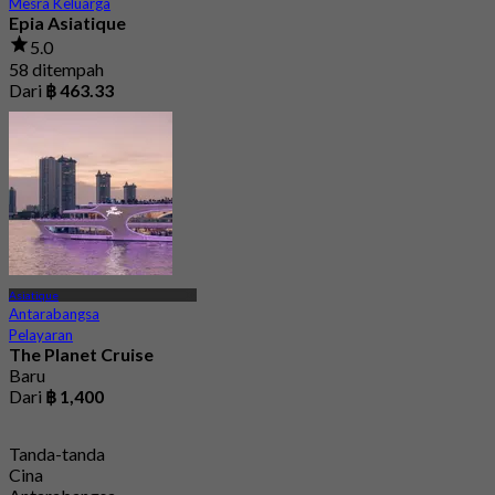
Mesra Keluarga
Epia Asiatique
5.0
58 ditempah
Dari
฿ 463.33
Asiatique
Antarabangsa
Pelayaran
The Planet Cruise
Baru
Dari
฿ 1,400
Tanda-tanda
Cina