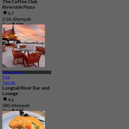
The Coffee Club
Riverside Plaza
4.7
2.5K ditempah
Dari
฿ 189
Charoen Nakorn
Thai
Tepi Air
Longtail River Bar and
Lounge
4.6
280 ditempah
Dari
฿ 999