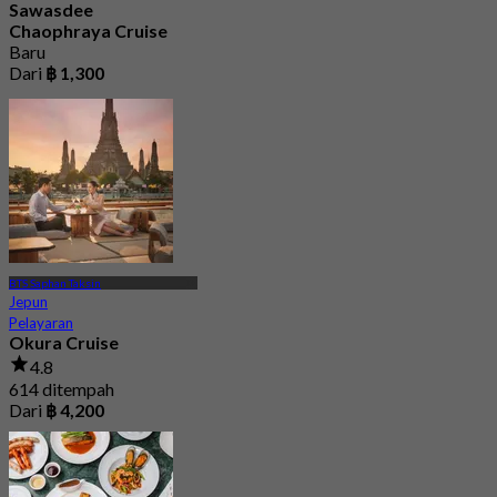
Sawasdee
Chaophraya Cruise
Baru
Dari
฿ 1,300
BTS Saphan Taksin
Jepun
Pelayaran
Okura Cruise
4.8
614 ditempah
Dari
฿ 4,200