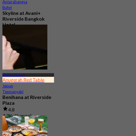
Antarabangsa
Bufet
Skyline at Avani+
Riverside Bangkok
Hotel
4.6
2.3K ditempah
Dari
฿ 450
Charoen Nakorn
Anugerah Red Table
Jepun
Teppanyaki
Benihana at Riverside
Plaza
4.8
4.3K ditempah
Dari
฿ 550