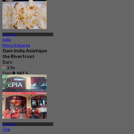
Asiatique
India
Mesra Keluarga
Siam India Asiatique
the Riverfront
Baru
3.9
Dari
฿ 347.5
Asiatique
Thai