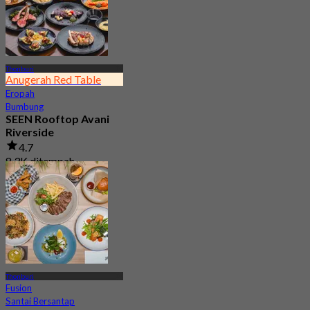
Thonburi
Anugerah Red Table
Eropah
Bumbung
SEEN Rooftop Avani
Riverside
4.7
8.3K ditempah
Dari
฿ 1,995
Thonburi
Fusion
Santai Bersantap