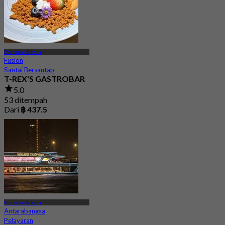
Charoen Nakorn
Fusion
Santai Bersantap
T-REX'S GASTROBAR
5.0
53 ditempah
Dari
฿ 437.5
Charoen Nakorn
Antarabangsa
Pelayaran