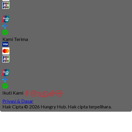
Kami Terima
Ikuti Kami
Privasi & Dasar
Hak Cipta © 2026 Hungry Hub. Hak cipta terpelihara.
Connection
is
unstable