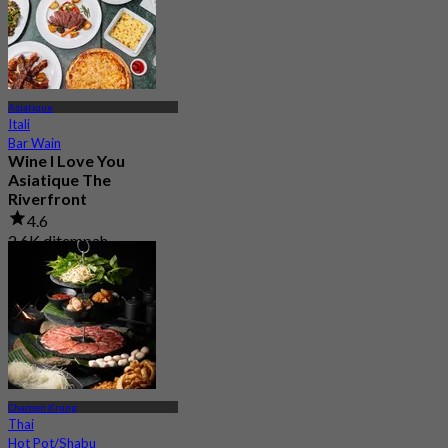
Asiatique
Itali
Bar Wain
Wine I Love You
Asiatique The
Riverfront
4.6
2.6K ditempah
Dari
฿ 495
Charoen Krung
Thai
Hot Pot/Shabu