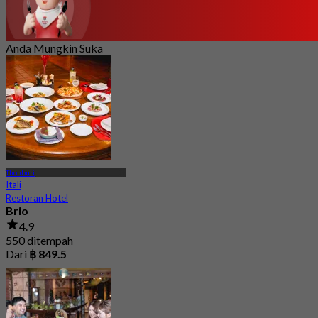
Anda Mungkin Suka
Thonburi
Itali
Restoran Hotel
Brio
4.9
550 ditempah
Dari
฿ 849.5