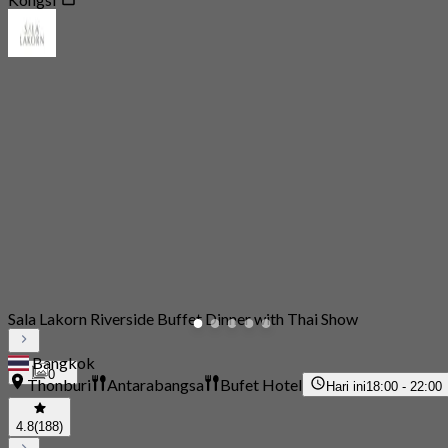
Sala Lakorn Riverside Buffet Dinner with Thai Show
Bangkok
0
Thonburi
Antarabangsa
Bufet Hotel
Hari ini
18:00 - 22:00
4.8
(188)