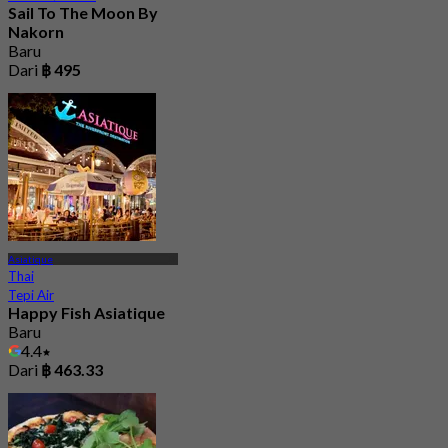
Sail To The Moon By
Nakorn
Baru
Dari
฿ 495
Asiatique
Thai
Tepi Air
Happy Fish Asiatique
Baru
4.4
Dari
฿ 463.33