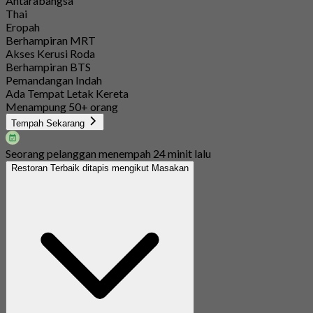
Antarabangsa
Thai
Eropah
Berhampiran MRT
Akses Kerusi Roda
Berhampiran BTS
Pemandangan Indah
Ada Tempat Letak Kereta
Menampung 50+ orang
Tempah Sekarang
Seorang pelanggan menempah 24 minit lalu
Restoran Terbaik ditapis mengikut Masakan