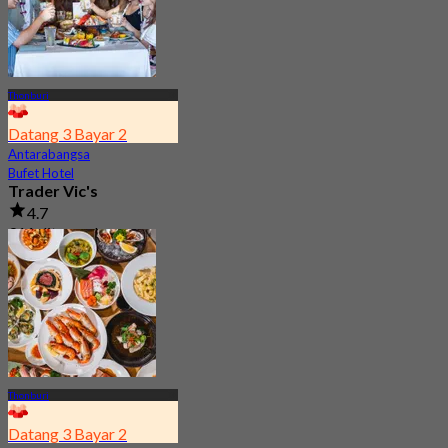
Thonburi
Datang 3 Bayar 2
Antarabangsa
Bufet Hotel
Trader Vic's
4.7
911 ditempah
Dari
฿ 895
Thonburi
Datang 3 Bayar 2