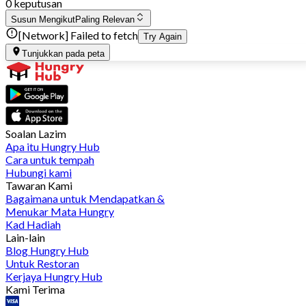
0 keputusan
Susun Mengikut
Paling Relevan
[Network] Failed to fetch
Try Again
Tunjukkan pada peta
Soalan Lazim
Apa itu Hungry Hub
Cara untuk tempah
Hubungi kami
Tawaran Kami
Bagaimana untuk Mendapatkan &
Menukar Mata Hungry
Kad Hadiah
Lain-lain
Blog Hungry Hub
Untuk Restoran
Kerjaya Hungry Hub
Kami Terima