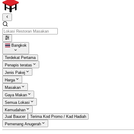
Lokasi Restoran Masakan
Bangkok
Terdekat Pertama
Penapis teratas
Jenis Pakej
Harga
Masakan
Gaya Makan
Semua Lokasi
Kemudahan
Jual Baucer
Terima Kod Promo / Kad Hadiah
Pemenang Anugerah