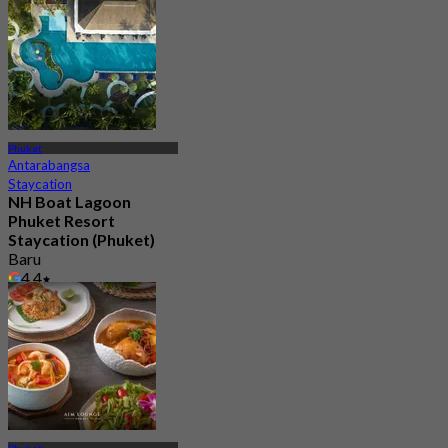
Phuket
Antarabangsa
Staycation
NH Boat Lagoon
Phuket Resort
Staycation (Phuket)
Baru
4.4
Dari
฿ 3,500