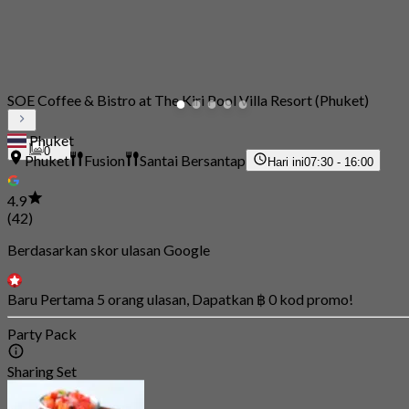
SOE Coffee & Bistro at The Kiri Pool Villa Resort (Phuket)
Phuket
0
Phuket
Fusion
Santai Bersantap
Hari ini
07:30 - 16:00
4.9
(42)
Berdasarkan skor ulasan Google
Baru Pertama 5 orang ulasan, Dapatkan ฿ 0 kod promo!
Party Pack
Sharing Set