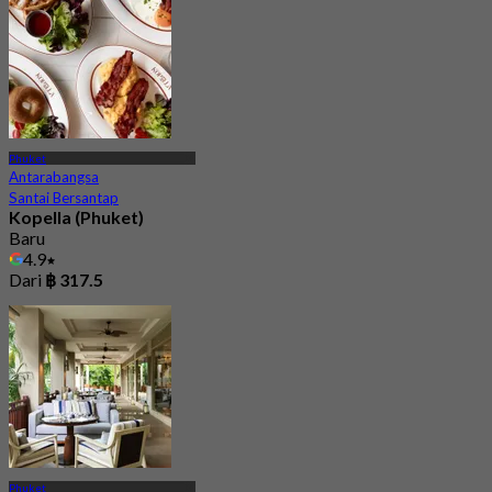
Phuket
Antarabangsa
Santai Bersantap
Kopella (Phuket)
Baru
4.9
Dari
฿ 317.5
Phuket