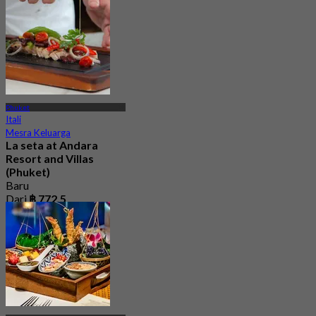
Phuket
Itali
Mesra Keluarga
La seta at Andara
Resort and Villas
(Phuket)
Baru
Dari
฿ 772.5