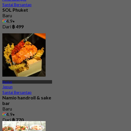
Santai Bersantap
SOL Phuket
Baru
4.9
Dari
฿ 499
Phuket
Jepun
Santai Bersantap
Namio handroll & sake
bar
Baru
4.9
Dari
฿ 770