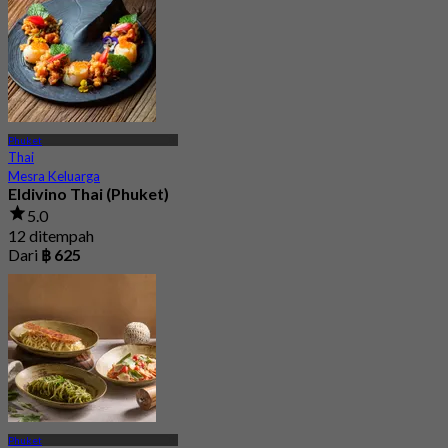
Phuket
Thai
Mesra Keluarga
Eldivino Thai (Phuket)
5.0
12 ditempah
Dari
฿ 625
Phuket