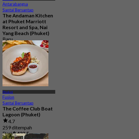
Antarabangsa
Santai Bersantap
The Andaman Kitchen
at Phuket Marriott
Resort and Spa, Nai
Yang Beach (Phuket)
Baru
4.3
Dari
฿ 890
Phuket
Fusion
Santai Bersantap
The Coffee Club Boat
Lagoon (Phuket)
4.7
259 ditempah
Dari
฿ 422.5