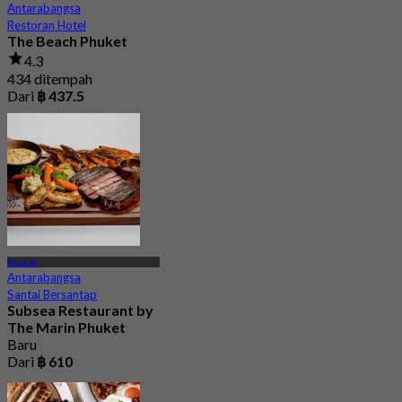
Antarabangsa
Restoran Hotel
The Beach Phuket
4.3
434 ditempah
Dari
฿ 437.5
Phuket
Antarabangsa
Santai Bersantap
Subsea Restaurant by
The Marin Phuket
Baru
Dari
฿ 610