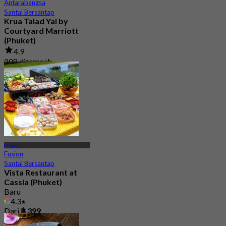
Antarabangsa
Santai Bersantap
Krua Talad Yai by
Courtyard Marriott
(Phuket)
4.9
208 ditempah
Dari
฿ 625
Phuket
Fusion
Santai Bersantap
Vista Restaurant at
Cassia (Phuket)
Baru
4.3
Dari
฿ 399