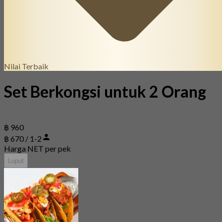
Nilai Terbaik
Set Berkongsi untuk 2 Orang
฿ 960
฿ 670 / 1-2
Harga NET per pek
Luput