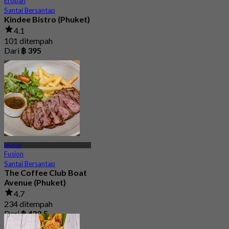
Eropah
Santai Bersantap
Kindee Bistro (Phuket)
4.1
101 ditempah
Dari
฿ 395
Phuket
Fusion
Santai Bersantap
The Coffee Club Boat
Avenue (Phuket)
4.7
234 ditempah
Dari
฿ 422.5