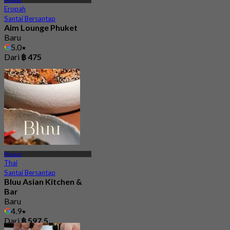
Phuket
Eropah
Santai Bersantap
Aim Lounge Phuket
Baru
5.0
Dari
฿ 475
Phuket
Thai
Santai Bersantap
Bluu Asian Kitchen &
Bar
Baru
4.9
Dari
฿ 597.5