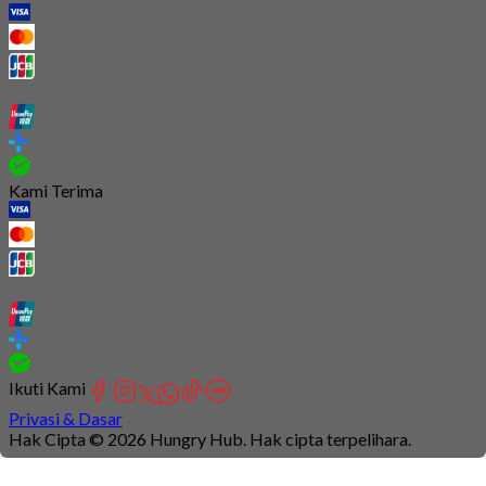
Kami Terima
Ikuti Kami
Privasi & Dasar
Hak Cipta © 2026 Hungry Hub. Hak cipta terpelihara.
Connection
is