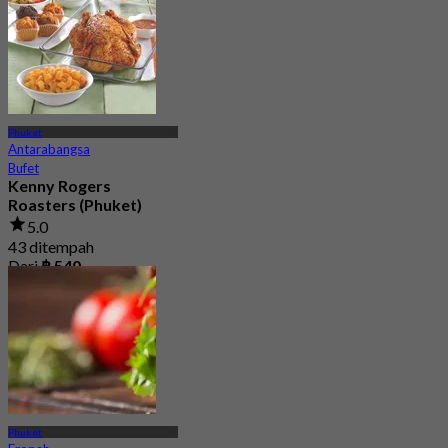
Phuket
Antarabangsa
Bufet
Kenny Rogers
Roasters (Phuket)
5.0
43 ditempah
Dari
฿ 540
Phuket