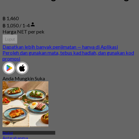
฿ 1,460
฿ 1,050 / 1-4
Harga NET per pek
Luput
Dapatkan lebih banyak penjimatan — hanya di Aplikasi
Peroleh dan gunakan mata, tebus kad hadiah, dan gunakan kod
promosi
Anda Mungkin Suka
Phuket
Antarabangsa