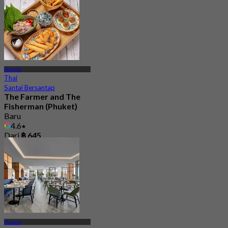
Phuket
Thai
Santai Bersantap
The Farmer and The
Fisherman (Phuket)
Baru
4.6
Dari
฿ 645
Phuket