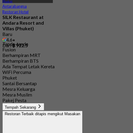
Phuket
Antarabangsa
Restoran Hotel
SILK Restaurant at
Andara Resort and
Villas (Phuket)
Baru
4.6
Tanda-tanda
Dari
฿ 922.5
Fusion
Berhampiran MRT
Berhampiran BTS
Ada Tempat Letak Kereta
WiFi Percuma
Phuket
Santai Bersantap
Mesra Keluarga
Mesra Muslim
Pakej Pesta
Tempah Sekarang
Restoran Terbaik ditapis mengikut Masakan