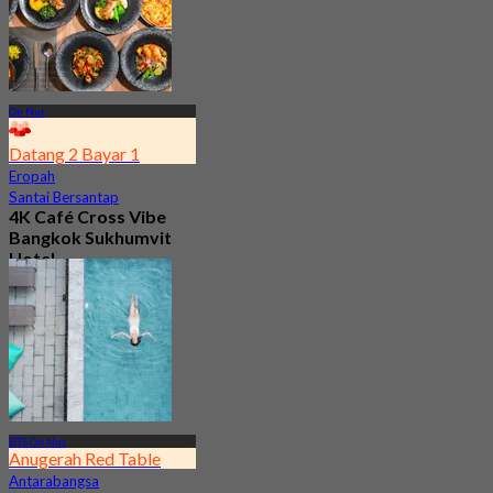
On Nut
Datang 2 Bayar 1
Eropah
Santai Bersantap
4K Café Cross Vibe
Bangkok Sukhumvit
Hotel
4.6
754 ditempah
Dari
฿ 295
BTS On Nut
Anugerah Red Table
Antarabangsa