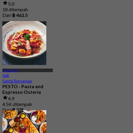
5.0
18 ditempah
Dari
฿ 462.5
BTS On Nut
Itali
Santai Bersantap
PESTO - Pasta and
Espresso Osteria
4.9
4.5K ditempah
Dari
฿ 375