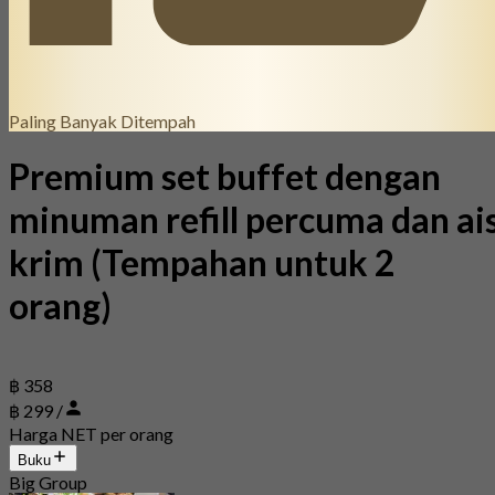
Paling Banyak Ditempah
Premium set buffet dengan
minuman refill percuma dan ai
krim (Tempahan untuk 2
orang)
฿ 358
฿ 299 /
Harga NET per orang
Buku
Big Group