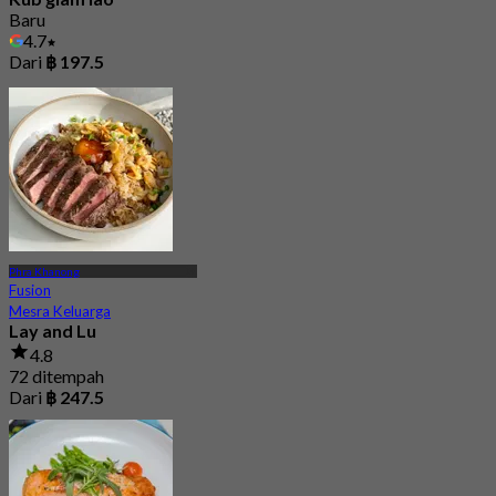
Baru
4.7
Dari
฿ 197.5
Phra Khanong
Fusion
Mesra Keluarga
Lay and Lu
4.8
72 ditempah
Dari
฿ 247.5