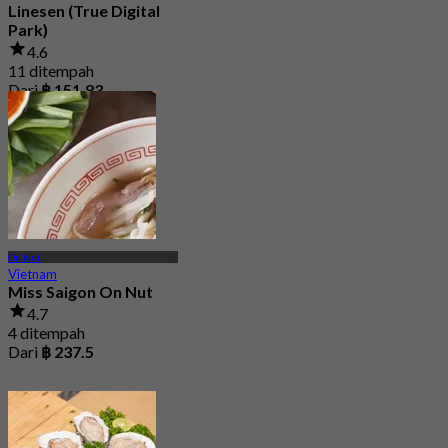
Linesen (True Digital
Park)
4.6
11 ditempah
Dari
฿ 151.83
On Nut
Vietnam
Miss Saigon On Nut
4.7
4 ditempah
Dari
฿ 237.5