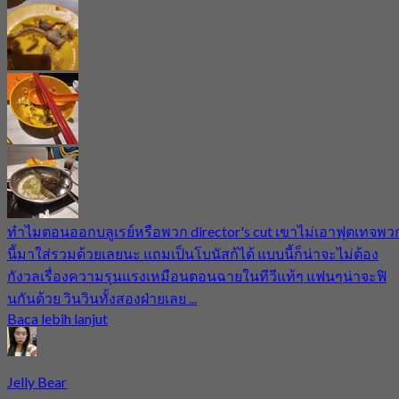
ทำไมตอนออกบลูเรย์หรือพวก director's cut เขาไม่เอาฟุตเทจพว
นี้มาใส่รวมด้วยเลยนะ แถมเป็นโบนัสก้ได้ แบบนี้ก็น่าจะไม่ต้อง
กังวลเรื่องความรุนแรงเหมือนตอนฉายในทีวีแท้ๆ แฟนๆน่าจะฟิ
นกันด้วย วินวินทั้งสองฝ่ายเลย ...
Baca lebih lanjut
Jelly Bear