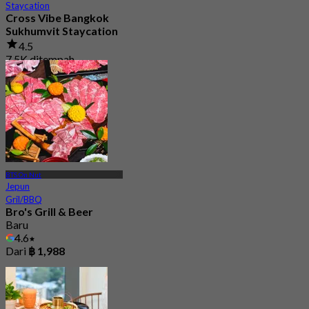
Staycation
Cross Vibe Bangkok
Sukhumvit Staycation
4.5
7.5K ditempah
Dari
฿ 1,895
BTS On Nut
Jepun
Gril/BBQ
Bro's Grill & Beer
Baru
4.6
Dari
฿ 1,988