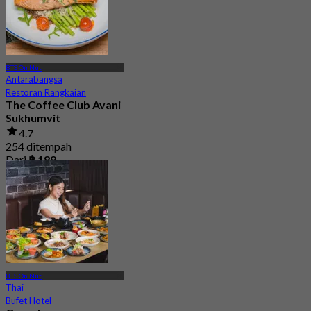
BTS On Nut
Antarabangsa
Restoran Rangkaian
The Coffee Club Avani
Sukhumvit
4.7
254 ditempah
Dari
฿ 189
BTS On Nut
Thai
Bufet Hotel