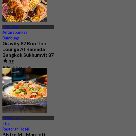
BTS On Nut
Antarabangsa
Bumbung
Gravity 87 Rooftop
Lounge At Ramada
Bangkok Sukhumvit 87
3.8
936 ditempah
Dari
฿ 312.5
BTS Punnawithi
Thai
Restoran Hotel
Bistro M - Marriott