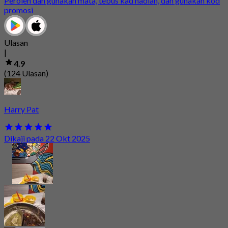
Peroleh dan gunakan mata, tebus kad hadiah, dan gunakan kod
promosi
Ulasan
|
4.9
(124 Ulasan)
Harry Pat
Dikaji pada 22 Okt 2025