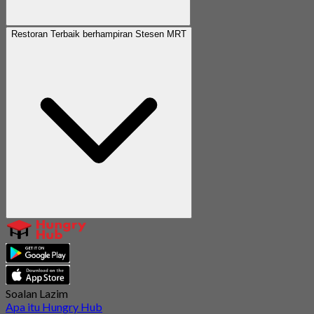
Restoran Terbaik berhampiran Stesen MRT
Soalan Lazim
Apa itu Hungry Hub