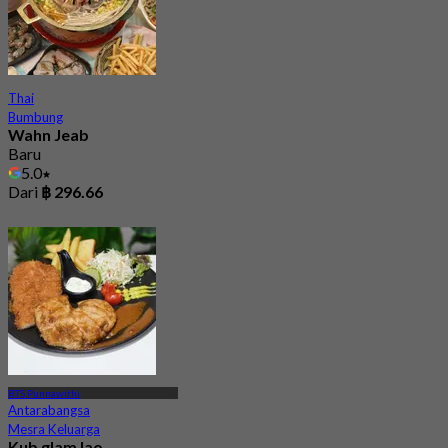
Thai
Bumbung
Wahn Jeab
Baru
5.0
Dari
฿ 296.66
BTS Punnawithi
Antarabangsa
Mesra Keluarga
Kub glam lao