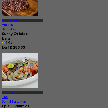
BTS Bang Chak
Amerika
Bar Sukan
Sunny Offside
Baru
4.9
Dari
฿ 283.33
BTS Phra Khanong
Thai
Santai Bersantap
Epia Sukhumvit