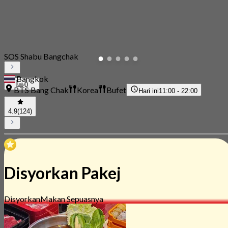
SOS Shabu Bangchak
Bangkok
0
BTS Bang Chak
Korea
Bufet
Hari ini
11:00 - 22:00
4.9
(124)
Disyorkan Pakej
Disyorkan
Makan Sepuasnya