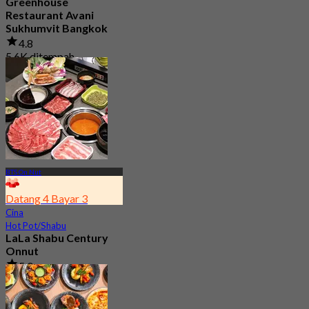
Greenhouse
Restaurant Avani
Sukhumvit Bangkok
4.8
5.6K ditempah
Dari
฿ 890
BTS On Nut
Datang 4 Bayar 3
Cina
Hot Pot/Shabu
LaLa Shabu Century
Onnut
5.0
153 ditempah
Dari
฿ 374.25