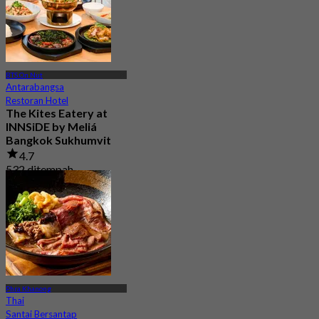
BTS On Nut
Antarabangsa
Restoran Hotel
The Kites Eatery at
INNSiDE by Meliá
Bangkok Sukhumvit
4.7
532 ditempah
Dari
฿ 333
Phra Khanong
Thai
Santai Bersantap