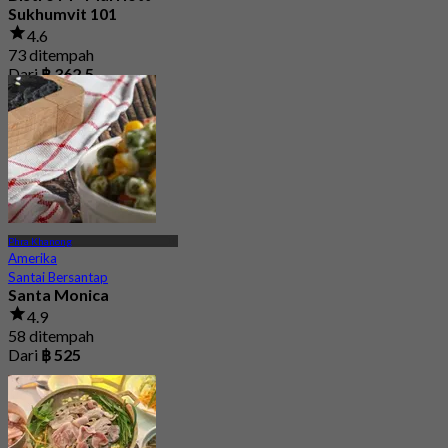
Sukhumvit 101
4.6
73 ditempah
Dari
฿ 362.5
Phra Khanong
Amerika
Santai Bersantap
Santa Monica
4.9
58 ditempah
Dari
฿ 525