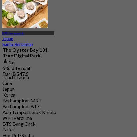
BTS Punnawithi
Jepun
Santai Bersantap
The Oyster Bay 101
True Digital Park
4.6
606 ditempah
Dari
฿ 547.5
Tanda-tanda
Cina
Jepun
Korea
Berhampiran MRT
Berhampiran BTS
Ada Tempat Letak Kereta
WiFi Percuma
BTS Bang Chak
Bufet
Hot Pot/Shabu