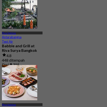
Phra Nakhon
Antarabangsa
Tepi Air
Babble and Grill at
Riva Surya Bangkok
4.8
448 ditempah
Dari
฿ 315
Phra Nakhon