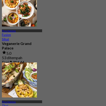
Phra Nakhon
Fusion
Sihat
Veganerie Grand
Palace
5.0
53 ditempah
Dari
฿ 216.66
Phra Nakhon
Thai