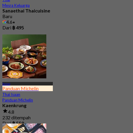
Mesra Keluarga
Sanaethai Thaicuisine
Baru
4.6
Dari
฿ 495
Siriraj
Panduan Michelin
Thai Isaan
Panduan Michelin
Kaenkrung
4.8
232 ditempah
Dari
฿ 550