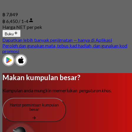
฿ 7,849
฿ 6,450 / 1-4
Harga NET per pek
Buku
Dapatkan lebih banyak penjimatan — hanya di Aplikasi
Peroleh dan gunakan mata, tebus kad hadiah, dan gunakan kod
promosi
Makan kumpulan besar?
Kumpulan anda mungkin memerlukan
pengaturan khas.
Hantar permintaan kumpulan
besar