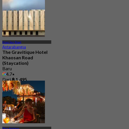
Khao San Road
Antarabangsa
The Gravitique Hotel
Khaosan Road
(Staycation)
Baru
4.7
Dari
฿ 1,495
Phra Nakhon