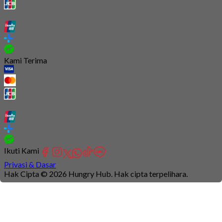
Kami Terima
Ikuti Kami
Privasi & Dasar
Hak Cipta © 2026 Hungry Hub. Hak cipta terpelihara.
Connection
is
unstable