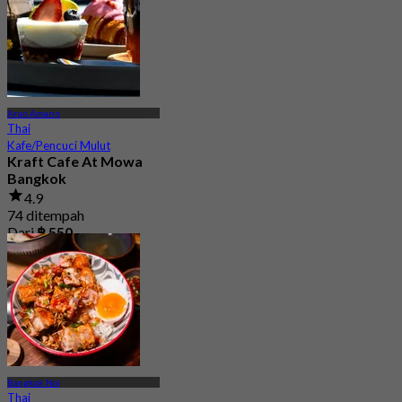
Arun Amarin
Thai
Kafe/Pencuci Mulut
Kraft Cafe At Mowa
Bangkok
4.9
74 ditempah
Dari
฿ 550
Bangkok Noi
Thai