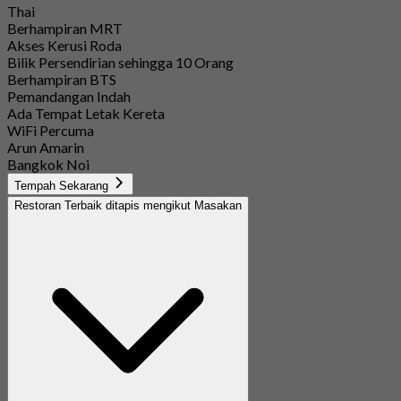
Thai
Berhampiran MRT
Akses Kerusi Roda
Bilik Persendirian sehingga 10 Orang
Berhampiran BTS
Pemandangan Indah
Ada Tempat Letak Kereta
WiFi Percuma
Arun Amarin
Bangkok Noi
Tempah Sekarang
Restoran Terbaik ditapis mengikut Masakan