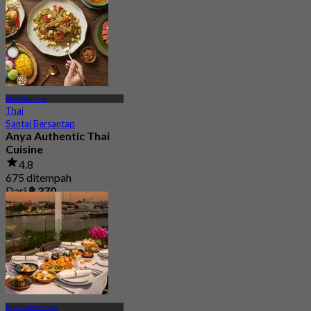
Phra Nakhon
Thai
Santai Bersantap
Anya Authentic Thai
Cuisine
4.8
675 ditempah
Dari
฿ 370
MRT Sanam Chai