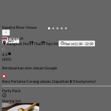
Supatra River House
Bangkok
0
Bangkok Noi
Thai
Tepi Air
Hari ini
11:00 - 22:00
4.3
(401)
Berdasarkan skor ulasan Google
Baru Pertama 5 orang ulasan, Dapatkan ฿ 0 kod promo!
Party Pack
Sharing Set