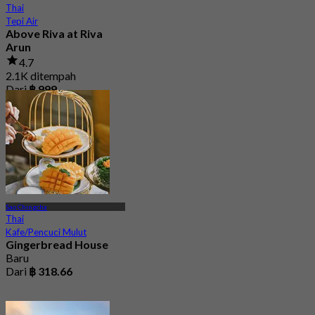
Thai
Tepi Air
Above Riva at Riva
Arun
4.7
2.1K ditempah
Dari
฿ 999
Sao Chingcha
Thai
Kafe/Pencuci Mulut
Gingerbread House
Baru
Dari
฿ 318.66