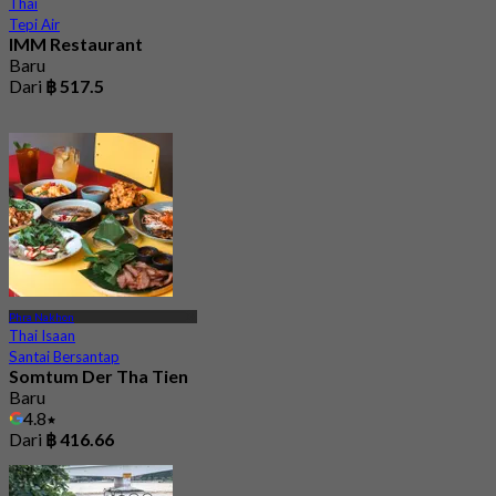
Thai
Tepi Air
IMM Restaurant
Baru
Dari
฿ 517.5
Phra Nakhon
Thai Isaan
Santai Bersantap
Somtum Der Tha Tien
Baru
4.8
Dari
฿ 416.66