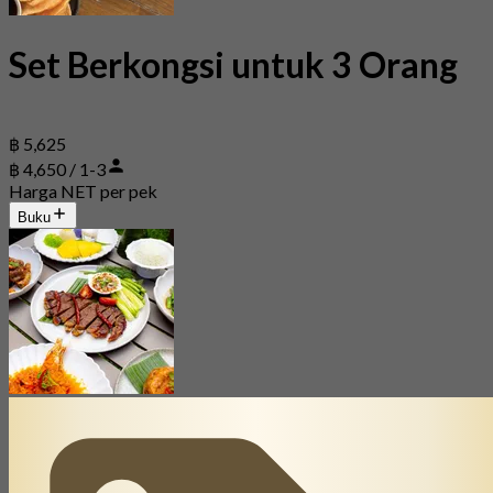
Set Berkongsi untuk 3 Orang
฿ 5,625
฿ 4,650 / 1-3
Harga NET per pek
Buku