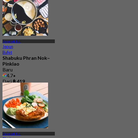
Bangkok Noi
Jepun
Bufet
Shabuku Phran Nok–
Pinklao
Baru
4.7
Dari
฿ 419
Bangkok Noi