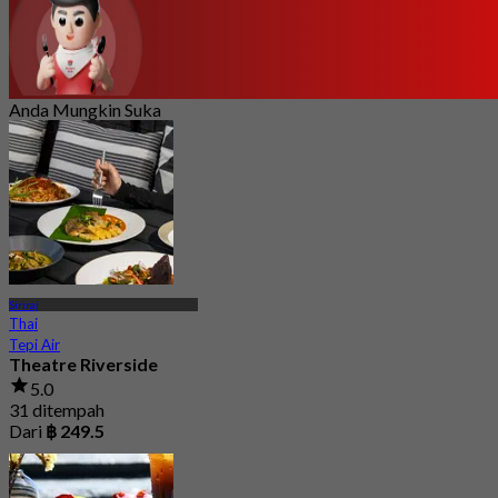
Anda Mungkin Suka
Siriraj
Thai
Tepi Air
Theatre Riverside
5.0
31 ditempah
Dari
฿ 249.5