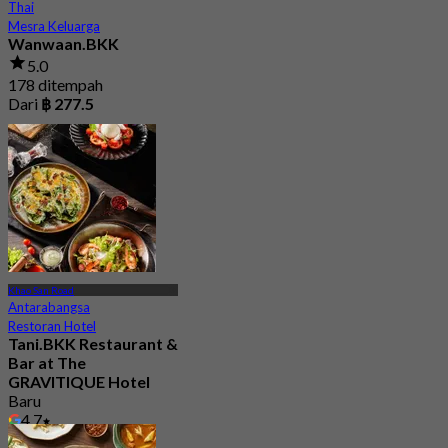
Thai
Mesra Keluarga
Wanwaan.BKK
5.0
178 ditempah
Dari
฿ 277.5
Khao San Road
Antarabangsa
Restoran Hotel
Tani.BKK Restaurant &
Bar at The
GRAVITIQUE Hotel
Baru
4.7
Dari
฿ 530