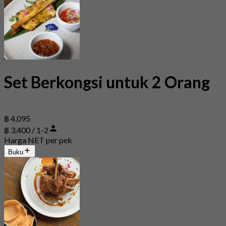
Set Berkongsi untuk 2 Orang
฿ 4,095
฿ 3,400 / 1-2
Harga NET per pek
Buku