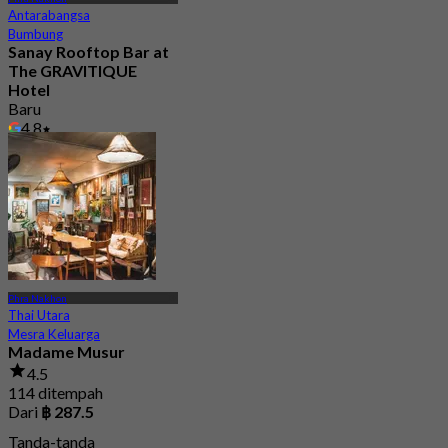
Antarabangsa
Bumbung
Sanay Rooftop Bar at
The GRAVITIQUE
Hotel
Baru
4.8
Dari
฿ 530
Phra Nakhon
Thai Utara
Mesra Keluarga
Madame Musur
4.5
114 ditempah
Dari
฿ 287.5
Tanda-tanda