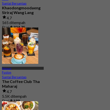
Santai Bersantap
Khaodongmoodaeng
Siriraj Wang Lang
4.7
165 ditempah
Dari
฿ 324.75
Maharaj
Fusion
Santai Bersantap
The Coffee Club Tha
Maharaj
4.7
5.5K ditempah
Dari
฿ 189