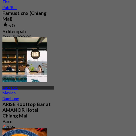
Thai
Pub/Bar
Famust.cnx (Chiang
Mai)
5.0
9 ditempah
Dari
฿ 283.33
Chiang Mai
Mexico
Bumbung
ARISE Rooftop Bar at
AMANOR Hotel
Chiang Mai
Baru
4.9
Dari
฿ 847.5