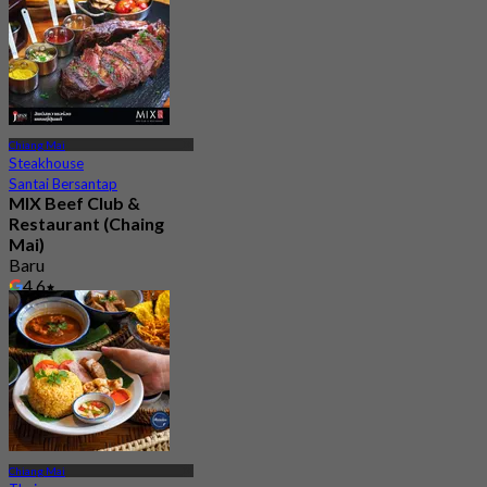
Chiang Mai
Steakhouse
Santai Bersantap
MIX Beef Club &
Restaurant (Chaing
Mai)
Baru
4.6
Dari
฿ 645
Chiang Mai