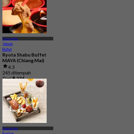
Chiang Mai
Jepun
Bufet
Ryota Shabu Buffet
MAYA (Chiang Mai)
4.3
245 ditempah
Dari
฿ 234
Chiang Mai
Fusion