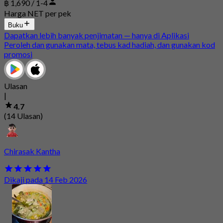
฿ 1,690 / 1-4
Harga NET per pek
Buku
Dapatkan lebih banyak penjimatan — hanya di Aplikasi
Peroleh dan gunakan mata, tebus kad hadiah, dan gunakan kod
promosi
Ulasan
|
4.7
(14 Ulasan)
Chirasak Kantha
Dikaji pada 14 Feb 2026