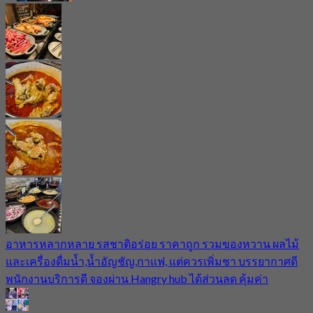
อาหารหลากหลาย รสชาติอร่อย ราคาถูก รวมของหวาน ผลไม้
และเครื่องดื่มน้ำ,น้ำอัญชัญ,กาแฟ, แต่ควรเพิ่มชา บรรยากาศดี
พนักงานบริการดี จองผ่าน Hangry hub ได้ส่วนลด คุ้มค่า