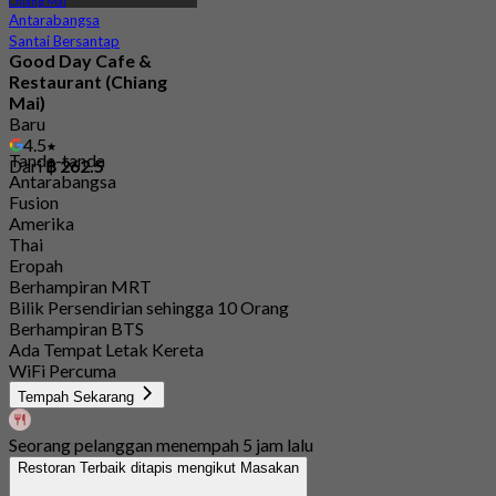
Chiang Mai
Antarabangsa
Santai Bersantap
Good Day Cafe &
Restaurant (Chiang
Mai)
Baru
4.5
Tanda-tanda
Dari
฿ 262.5
Antarabangsa
Fusion
Amerika
Thai
Eropah
Berhampiran MRT
Bilik Persendirian sehingga 10 Orang
Berhampiran BTS
Ada Tempat Letak Kereta
WiFi Percuma
Tempah Sekarang
Seorang pelanggan menempah 5 jam lalu
Restoran Terbaik ditapis mengikut Masakan