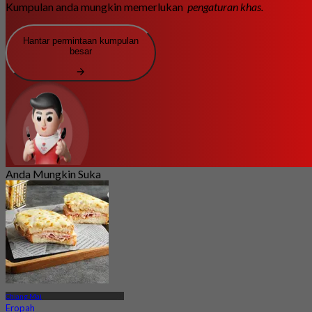
Kumpulan anda mungkin memerlukan
pengaturan khas.
Hantar permintaan kumpulan
besar
Anda Mungkin Suka
Chiang Mai
Eropah