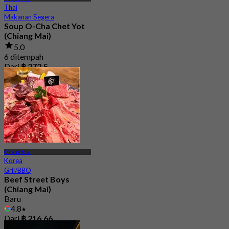
Thai
Makanan Segera
Soup O-Cha Chet Yot
(Chiang Mai)
5.0
6 ditempah
Dari
฿ 272.5
Chiang Mai
Korea
Gril/BBQ
Beef Street Boys
(Chiang Mai)
Baru
4.8
Dari
฿ 216.66