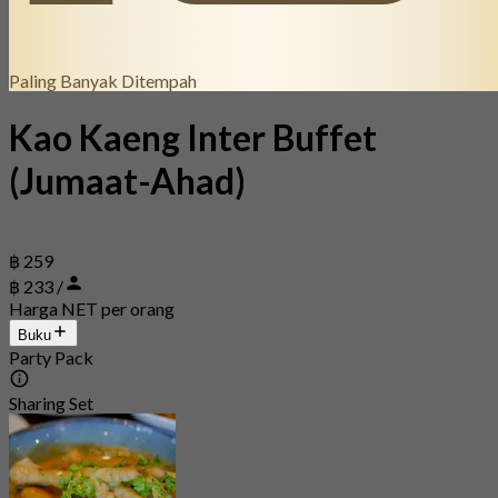
Paling Banyak Ditempah
Kao Kaeng Inter Buffet
(Jumaat-Ahad)
฿ 259
฿ 233 /
Harga NET per orang
Buku
Party Pack
Sharing Set