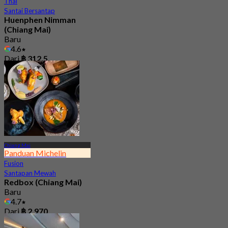
Thai
Santai Bersantap
Huenphen Nimman
(Chiang Mai)
Baru
4.6
Dari
฿ 312.5
Chiang Mai
Panduan Michelin
Fusion
Santapan Mewah
Redbox (Chiang Mai)
Baru
4.7
Dari
฿ 2,970