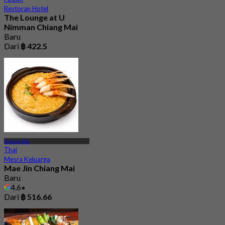
Restoran Hotel
The Lounge at U
Nimman Chiang Mai
Baru
Dari
฿ 422.5
Chiang Mai
Thai
Mesra Keluarga
Mae Jin Chiang Mai
Baru
4.6
Dari
฿ 516.66