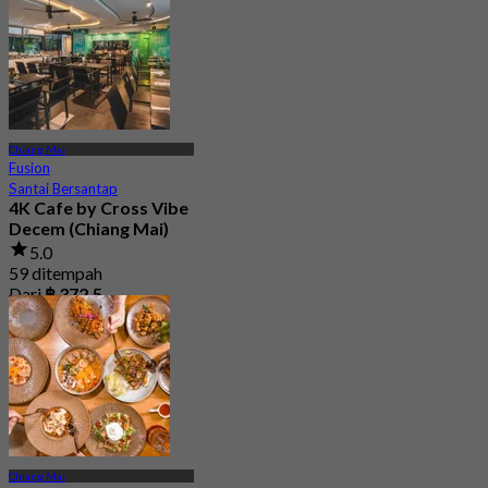
Chiang Mai
Fusion
Santai Bersantap
4K Cafe by Cross Vibe
Decem (Chiang Mai)
5.0
59 ditempah
Dari
฿ 372.5
Chiang Mai