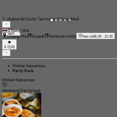
T- station At Eastin Tan Hotel (Chiang Mai)
Chiang Mai
0
Chiang Mai
Eropah
Restoran Hotel
Hari ini
06:30 - 22:30
4.7
(14)
Makan Sepuasnya
Party Pack
Makan Sepuasnya
Weekend (Sat to Sun)