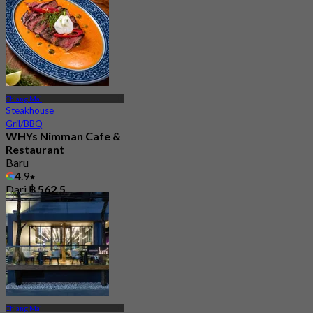
Chiang Mai
Steakhouse
Gril/BBQ
WHYs Nimman Cafe &
Restaurant
Baru
4.9
Dari
฿ 562.5
Chiang Mai