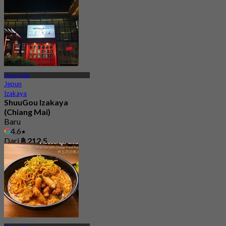
Chiang Mai
Jepun
Izakaya
ShuuGou Izakaya
(Chiang Mai)
Baru
4.6
Dari
฿ 212.5