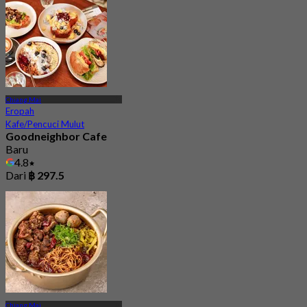
Chiang Mai
Eropah
Kafe/Pencuci Mulut
Goodneighbor Cafe
Baru
4.8
Dari
฿ 297.5
Chiang Mai