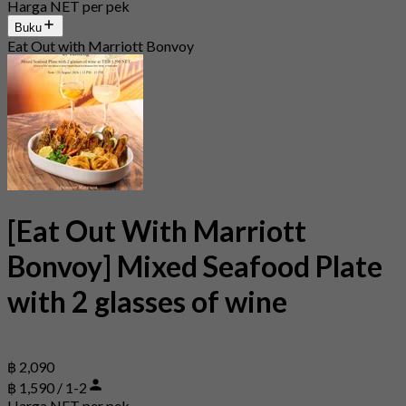
Harga NET per pek
Buku
Eat Out with Marriott Bonvoy
[Eat Out With Marriott
Bonvoy] Mixed Seafood Plate
with 2 glasses of wine
฿ 2,090
฿ 1,590 / 1-2
Harga NET per pek