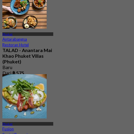
Phuket
Antarabangsa
Restoran Hotel
TALAD - Anantara Mai
Khao Phuket Villas
(Phuket)
Baru
Dari
฿ 575
Phuket
Fusion