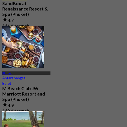
SandBox at
Renaissance Resort &
Spa (Phuket)
4.7
116 ditempah
Dari
฿ 530
Phuket
Antarabangsa
Bufet
M Beach Club JW
Marriott Resort and
Spa (Phuket)
4.9
148 ditempah
Dari
฿ 795