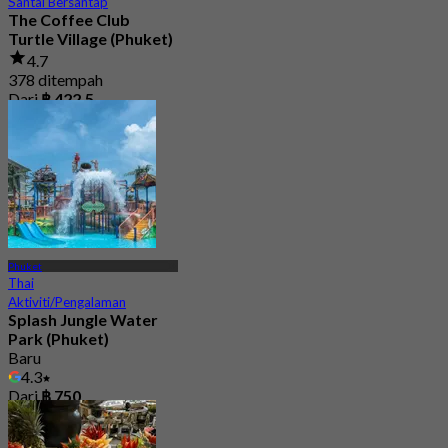
Santai Bersantap
The Coffee Club
Turtle Village (Phuket)
4.7
378 ditempah
Dari
฿ 422.5
Phuket
Thai
Aktiviti/Pengalaman
Splash Jungle Water
Park (Phuket)
Baru
4.3
Dari
฿ 750