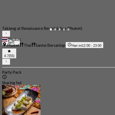
Takieng at Renaissance Resort & Spa (Phuket)
Phuket
0
Phuket
Thai
Santai Bersantap
Hari ini
12:00 - 23:00
4.7
(55)
Party Pack
Sharing Set