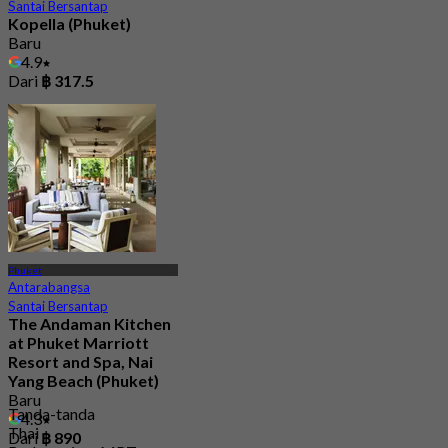
Santai Bersantap
Kopella (Phuket)
Baru
4.9
Dari
฿ 317.5
Phuket
Antarabangsa
Santai Bersantap
The Andaman Kitchen
at Phuket Marriott
Resort and Spa, Nai
Yang Beach (Phuket)
Baru
Tanda-tanda
4.3
Thai
Dari
฿ 890