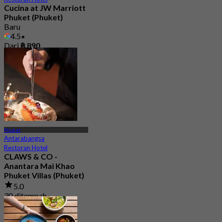
Cucina at JW Marriott
Phuket (Phuket)
Baru
4.5
Dari
฿ 890
Phuket
Antarabangsa
Restoran Hotel
CLAWS & CO -
Anantara Mai Khao
Phuket Villas (Phuket)
5.0
30 ditempah
Dari
฿ 1,045