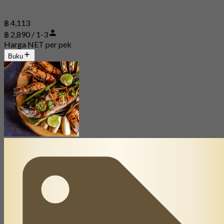
฿ 4,113
฿ 2,890 / 1-3
Harga NET per pek
Buku