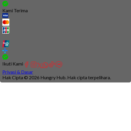
Kami Terima
Ikuti Kami
Privasi & Dasar
Hak Cipta © 2026 Hungry Hub. Hak cipta terpelihara.
Connection
is
unstable