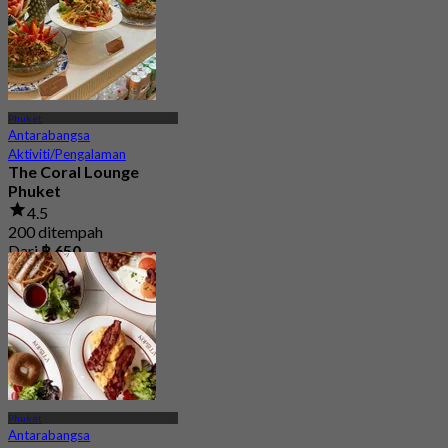
Phuket
Antarabangsa
Aktiviti/Pengalaman
The Coral Lounge
Phuket
4.5
200 ditempah
Dari
฿ 650
Phuket
Antarabangsa