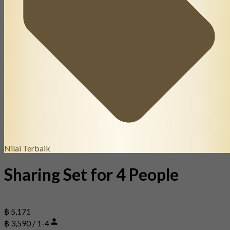
Nilai Terbaik
Sharing Set for 4 People
฿ 5,171
฿ 3,590 / 1-4