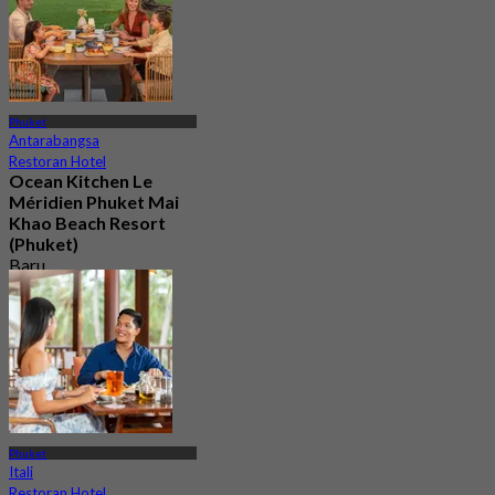
Phuket
Antarabangsa
Restoran Hotel
Ocean Kitchen Le
Méridien Phuket Mai
Khao Beach Resort
(Phuket)
Baru
4.6
Dari
฿ 445
Phuket
Itali
Restoran Hotel