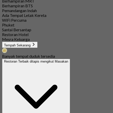
Berhampiran MRT
Berhampiran BTS
Pemandangan Indah
Ada Tempat Letak Kereta
WiFi Percuma
Phuket
Santai Bersantap
Restoran Hotel
Mesra Keluarga
Tempah Sekarang
Banyak tempat duduk tersedia
Restoran Terbaik ditapis mengikut Masakan