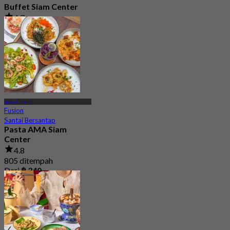
Buffet Siam Center
4.7
3.3K ditempah
Dari
฿ 498
Siam Center
Fusion
Santai Bersantap
Pasta AMA Siam
Center
4.8
805 ditempah
Dari
฿ 340