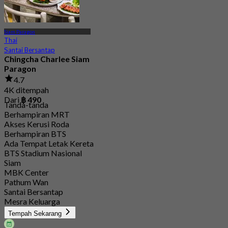
Siam Paragon
Thai
Santai Bersantap
Chingcha Charlee Siam
Paragon
4.7
4K ditempah
Dari
฿ 490
Tanda-tanda
Berhampiran MRT
Akses Kerusi Roda
Berhampiran BTS
Ada Tempat Letak Kereta
BTS Stadium Nasional
Siam
MBK Center
Pathum Wan
Santai Bersantap
Mesra Keluarga
Tempah Sekarang