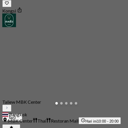
Kongsi
Taliew MBK Center
Bangkok
0
MBK Center
Thai
Restoran Mall
Hari ini
10:00 - 20:00