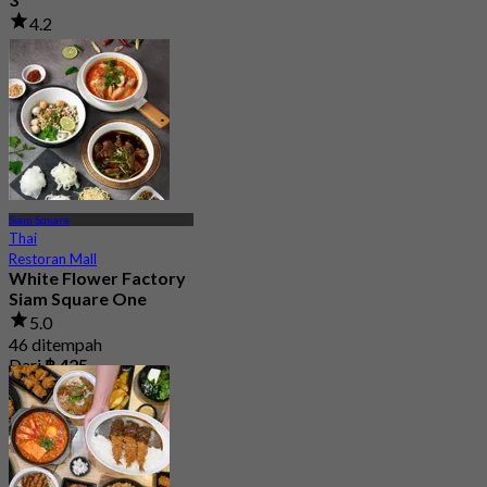
4.2
2 ditempah
Dari
฿ 663.33
Siam Square
Thai
Restoran Mall
White Flower Factory
Siam Square One
5.0
46 ditempah
Dari
฿ 425