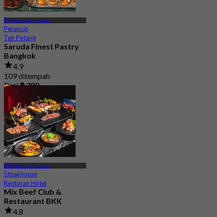
BTS Stadium Nasional
Perancis
Teh Petang
Saruda Finest Pastry
Bangkok
4.9
109 ditempah
Dari
฿ 390
BTS Stadium Nasional
Steakhouse
Restoran Hotel
Mix Beef Club &
Restaurant BKK
4.8