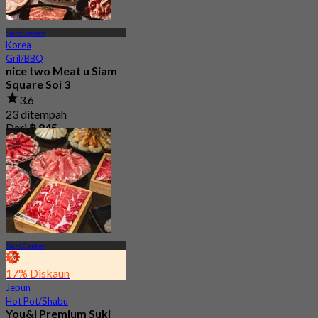
Siam Square
Korea
Gril/BBQ
nice two Meat u Siam
Square Soi 3
3.6
23 ditempah
Dari
฿ 845
Siam Center
17% Diskaun
Jepun
Hot Pot/Shabu
You&I Premium Suki