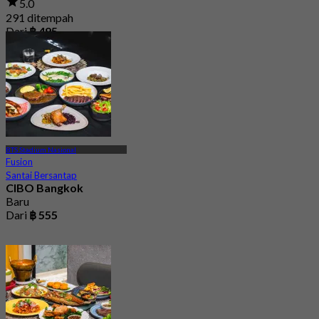
5.0
291 ditempah
Dari
฿ 495
BTS Stadium Nasional
Fusion
Santai Bersantap
CIBO Bangkok
Baru
Dari
฿ 555