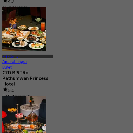
4.7
15 ditempah
Dari
฿ 299.5
MBK Center
Antarabangsa
Bufet
CiTi BiSTRo
Pathumwan Princess
Hotel
5.0
545 ditempah
Dari
฿ 850