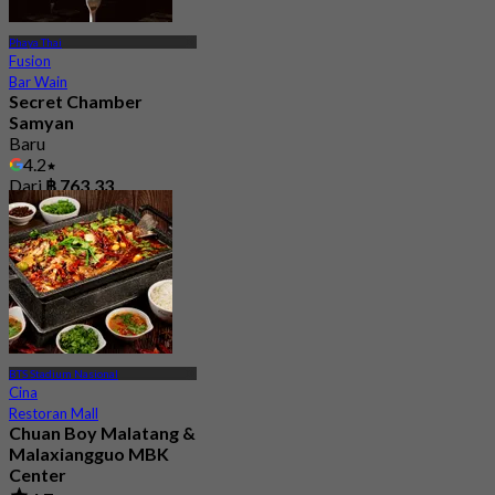
Phaya Thai
Fusion
Bar Wain
Secret Chamber
Samyan
Baru
4.2
Dari
฿ 763.33
BTS Stadium Nasional
Cina
Restoran Mall
Chuan Boy Malatang &
Malaxiangguo MBK
Center