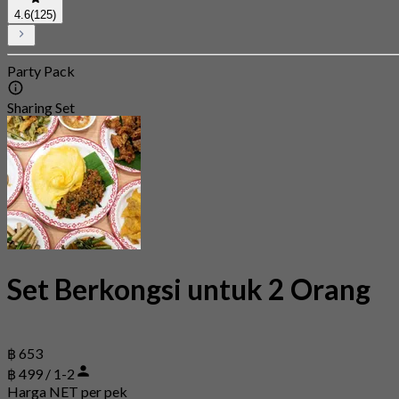
4.6
(125)
Party Pack
Sharing Set
Set Berkongsi untuk 2 Orang
฿ 653
฿ 499 / 1-2
Harga NET per pek