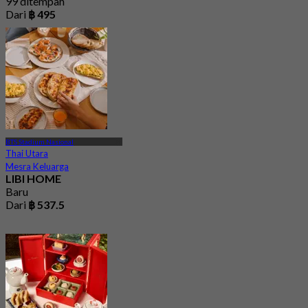
99 ditempah
Dari
฿ 495
BTS Stadium Nasional
Thai Utara
Mesra Keluarga
LIBI HOME
Baru
Dari
฿ 537.5