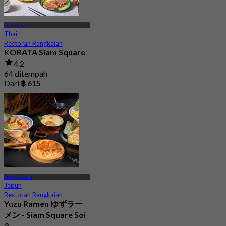
Siam Square
Thai
Restoran Rangkaian
KORATA Siam Square
4.2
64 ditempah
Dari
฿ 615
Siam Square
Jepun
Restoran Rangkaian
Yuzu Ramen ゆずラー
メン - Siam Square Soi
3