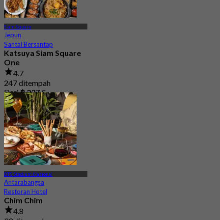
Siam Square
Jepun
Santai Bersantap
Katsuya Siam Square
One
4.7
247 ditempah
Dari
฿ 237.5
BTS Stadium Nasional
Antarabangsa
Restoran Hotel
Chim Chim
4.8