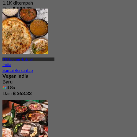
1.1K ditempah
Dari
฿ 583.33
BTS Stadium Nasional
India
Santai Bersantap
Vegan India
Baru
4.8
Dari
฿ 363.33