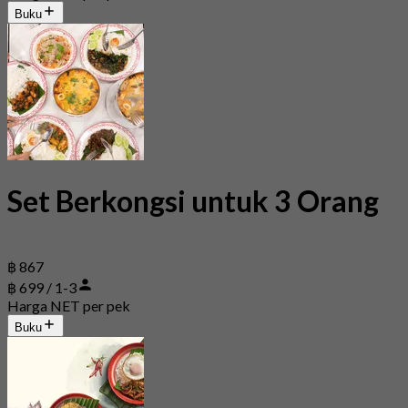
Buku
Set Berkongsi untuk 3 Orang
฿ 867
฿ 699 / 1-3
Harga NET per pek
Buku