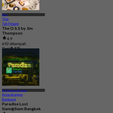
Siam
Thai
Teh Petang
The O.S.S by Jim
Thompson
4.9
692 ditempah
Dari
฿ 475
BTS Stadium Nasional
Antarabangsa
Bumbung
Paradise Lost
Siam@Siam Bangkok