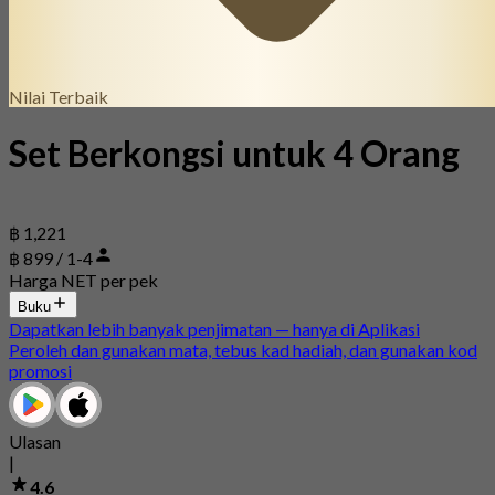
Nilai Terbaik
Set Berkongsi untuk 4 Orang
฿ 1,221
฿ 899 / 1-4
Harga NET per pek
Buku
Dapatkan lebih banyak penjimatan — hanya di Aplikasi
Peroleh dan gunakan mata, tebus kad hadiah, dan gunakan kod
promosi
Ulasan
|
4.6